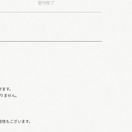
受付
完了
。
げます。
りません。
、
能性もございます。