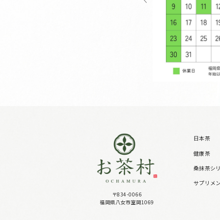
日本茶
健康茶
桑抹茶シ
サプリメ
〒834-0066
福岡県八女市室岡1069