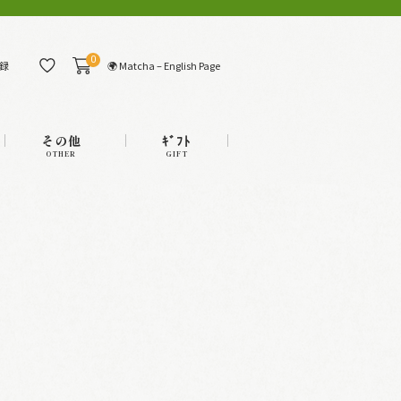
0
🌍 Matcha – English Page
録
その他
ｷﾞﾌﾄ
OTHER
GIFT