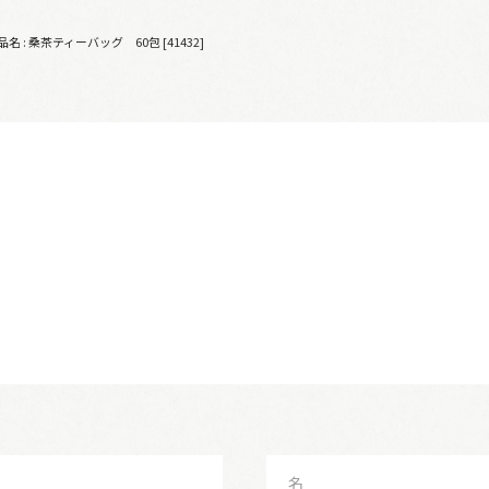
品名 : 桑茶ティーバッグ 60包 [41432]