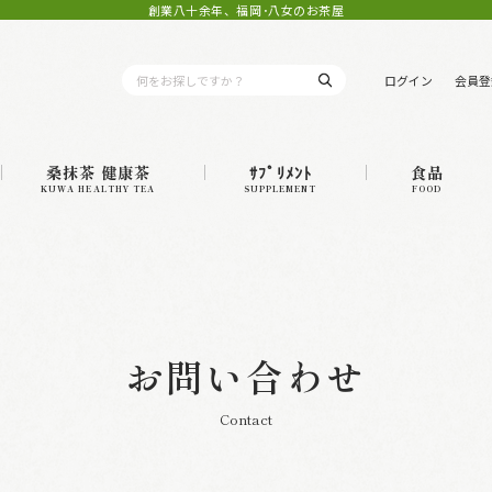
創業八十余年、福岡･八女のお茶屋
ログイン
会員登
桑抹茶 健康茶
ｻﾌﾟﾘﾒﾝﾄ
食品
KUWA HEALTHY TEA
SUPPLEMENT
FOOD
お問い合わせ
Contact