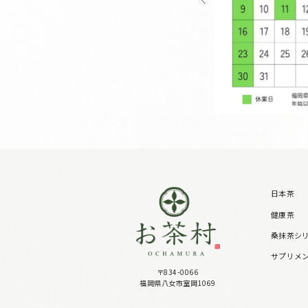
日本茶
健康茶
桑抹茶シ
サプリメ
〒834-0066
福岡県八女市室岡1069