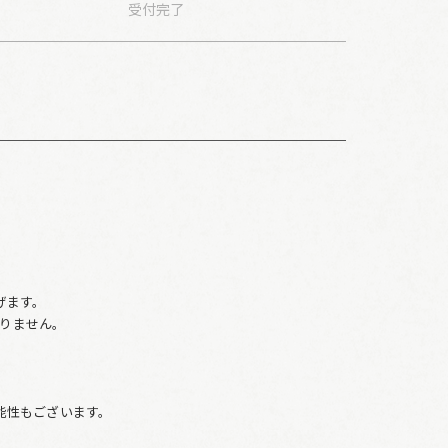
受付
完了
。
げます。
りません。
、
能性もございます。