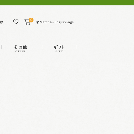
0
🌍 Matcha – English Page
録
その他
ｷﾞﾌﾄ
OTHER
GIFT