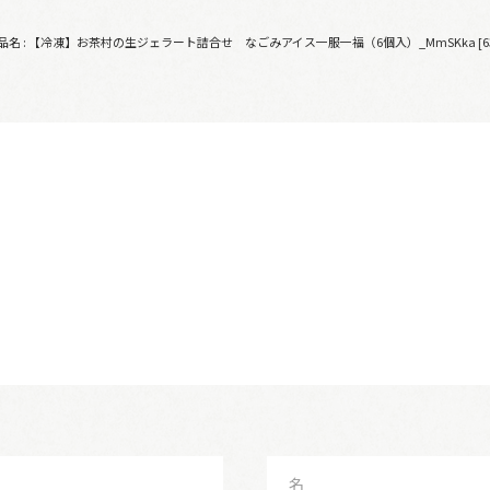
品名 : 【冷凍】お茶村の生ジェラート詰合せ なごみアイス一服一福（6個入）_MmSKka [636