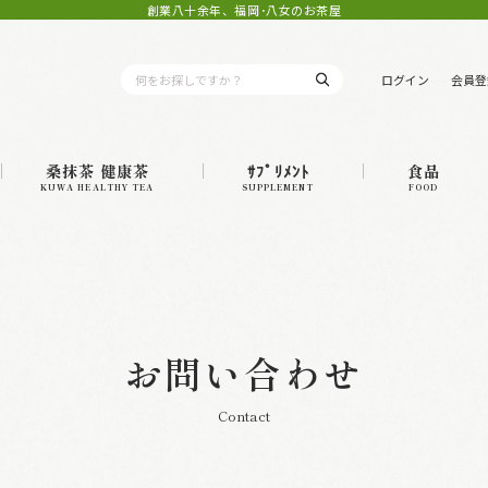
創業八十余年、福岡･八女のお茶屋
ログイン
会員登
桑抹茶 健康茶
ｻﾌﾟﾘﾒﾝﾄ
食品
KUWA HEALTHY TEA
SUPPLEMENT
FOOD
お問い合わせ
Contact