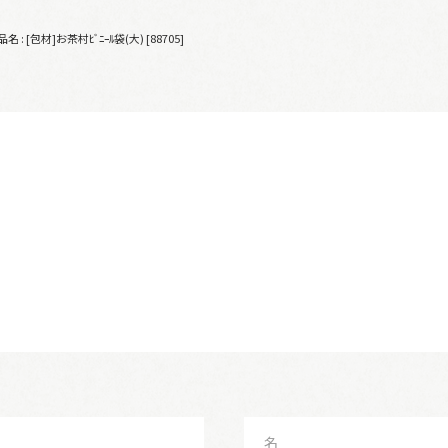
名 : [包材]お茶村ﾋﾞﾆｰﾙ袋(大) [88705]