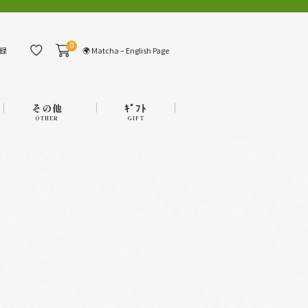
0
🌍 Matcha – English Page
録
その他
ｷﾞﾌﾄ
OTHER
GIFT