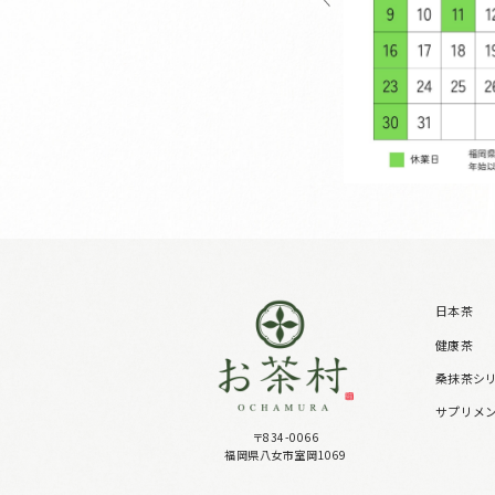
日本茶
健康茶
桑抹茶シ
サプリメ
〒834-0066
福岡県八女市室岡1069