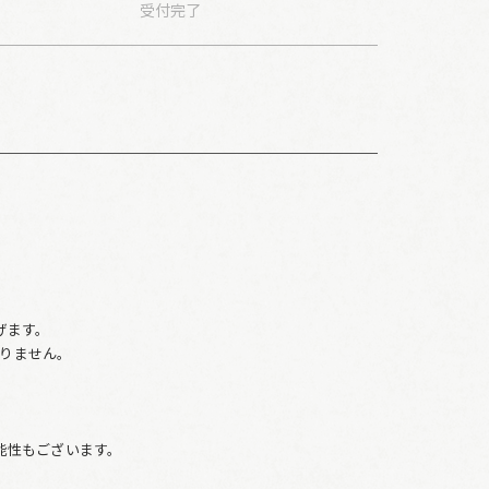
受付
完了
。
げます。
りません。
、
能性もございます。