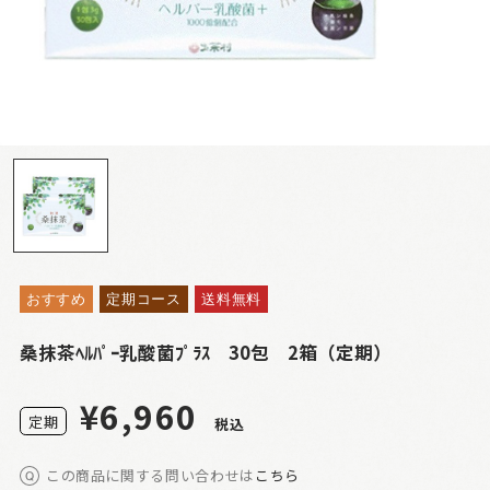
おすすめ
定期コース
送料無料
桑抹茶ﾍﾙﾊﾟｰ乳酸菌ﾌﾟﾗｽ 30包 2箱（定期）
¥6,960
定
期
税込
この商品に関する問い合わせは
こちら