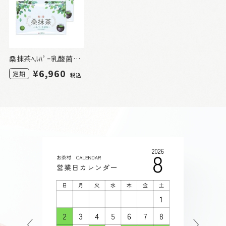
桑抹茶ﾍﾙﾊﾟｰ乳酸菌ﾌﾟﾗｽ 30包 2箱（定期）
¥6,960
定期
税込