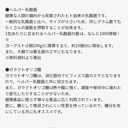
●ヘルパー乳酸菌
健康な人間の腸内から採取されたヒト由来の乳酸菌です。
一般的な乳酸菌と比べ、サイズが小さいため、同じグラム数でも
たくさんの菌数を摂取することが出来ます。
1包あたりに含まれるヘルパー乳酸菌の数は、なんと1000億個！
※
ヨーグルト(1個100g)に換算すると、約10個分に相当します。
また、大腸では善玉菌のエサにもなります。
※原料資料より算出
●ガラクトオリゴ糖
ガラクトオリゴ糖は、消化管内でビフィズス菌のエサとなります
ので、ヘルパー乳酸菌と共に役立ちます。
また、ガラクトオリゴ糖は熱や酸に強く、調理や保存中に壊れた
り変化したりすることが少ないため、
健康食品に限らず様々な食品に広く利用されています。
更に、糖として吸収されにくい性質を持っているので、糖分を気
にしている方にもオススメです。