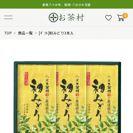
創業八十余年、福岡･八女のお茶屋
0
TOP
商品一覧
[ｷﾞﾌﾄ]初みどり3本入