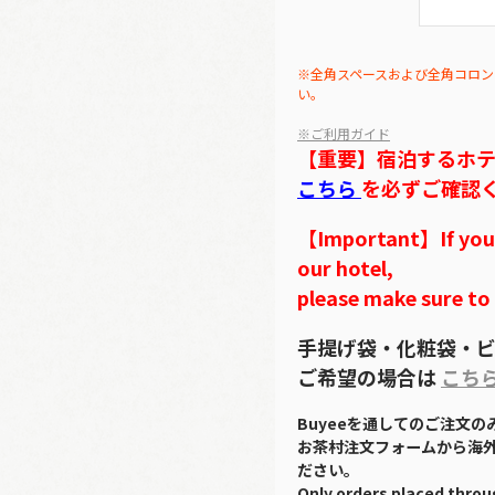
※全角スペースおよび全角コロン
い。
※ご利用ガイド
【重要】宿泊するホ
こちら
を必ずご確認
【Important】If you w
our hotel,
please make sure to
手提げ袋・化粧袋・ビ
ご希望の場合は
こち
Buyeeを通してのご注文
お茶村注文フォームから海
ださい。
Only orders placed throu