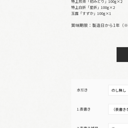
特上煎茶「初みどり」100g×2
特上白折「星折」100g×2
玉露「すずか」100g×1
賞味期限：製造日から1年（※
水引き
1.表書き