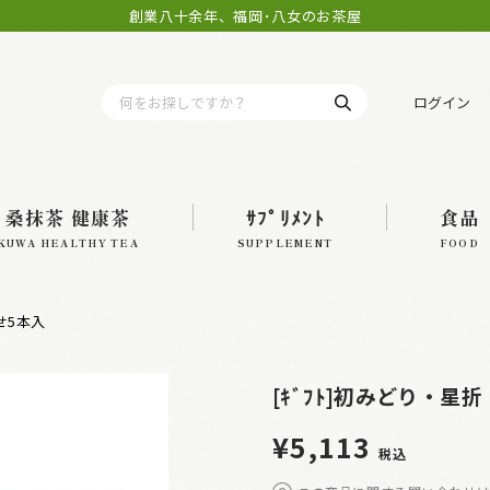
創業八十余年、福岡･八女のお茶屋
ログイン
桑抹茶 健康茶
ｻﾌﾟﾘﾒﾝﾄ
食品
KUWA HEALTHY TEA
SUPPLEMENT
FOOD
せ5本入
[ｷﾞﾌﾄ]初みどり・星
¥5,113
税込