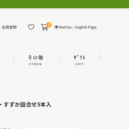
0
会員登録
🌍 Matcha – English Page
その他
ｷﾞﾌﾄ
OTHER
GIFT
折・すずか詰合せ5本入