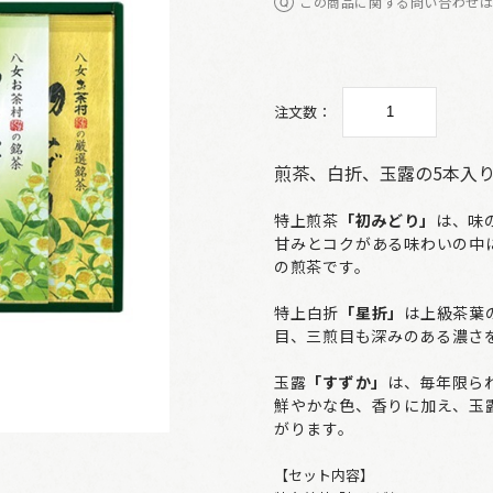
この商品に関する問い合わせ
注文数：
煎茶、白折、玉露の5本入
特上煎茶
「初みどり」
は、味
甘みとコクがある味わいの中
の煎茶です。
特上白折
「星折」
は上級茶葉
目、三煎目も深みのある濃さ
玉露
「すずか」
は、毎年限ら
鮮やかな色、香りに加え、玉
がります。
【セット内容】