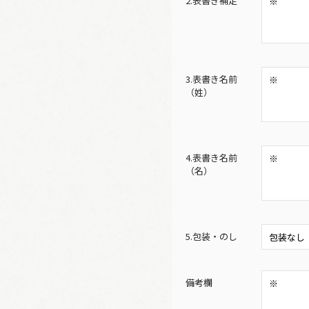
2.表書き補足
3.表書き名前
（姓）
4.表書き名前
（名）
5.包装・のし
備考欄