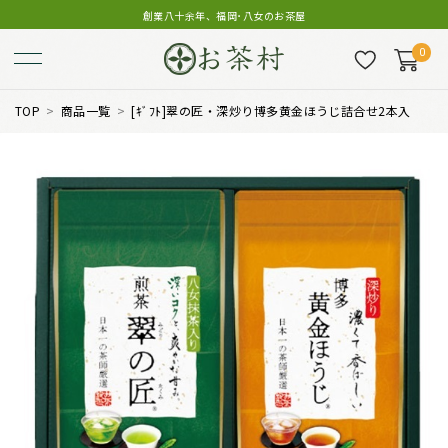
創業八十余年、福岡･八女のお茶屋
0
TOP
商品一覧
[ｷﾞﾌﾄ]翠の匠・深炒り博多黄金ほうじ詰合せ2本入