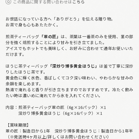
この商品に関する問い合わせは
こちら
お世話になっている方へ「ありがとう」を伝える贈り物。
お茶で身も心もあたたかく。
煎茶ティーバッグ
「翠の匠」
は、茶葉は一番茶のみを使用、茎の部
分を強く焙煎することにより甘みを引き立てました。
アイスでもホットでも美味しく、お好みに合わせて通年お使いいた
だけます。
ほうじ茶ティーバッグ
「深炒り博多黄金ほうじ」
は釜で丁寧に深炒
りしたほうじ茶です。
黄金色に輝く水色、香ばしくてコク深い味わい、やわらかな甘みの
余韻を楽しめます。
熱湯で淹れると香りが引き立ちますのでおすすめです。冷たく飲み
たい時は濃いめに淹れてから氷を入れてください。
内容：煎茶ティーバッグ翠の匠（6g×16パック）×1
深炒り博多黄金ほうじ（6g×16パック）×1
【賞味期限】
翠の匠：製造日から1年 深炒り博多黄金ほうじ：製造日から1年半
（※発送時4ヶ月以上/詳しくはお問い合わせください）