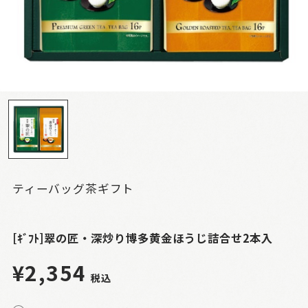
ティーバッグ茶ギフト
[ｷﾞﾌﾄ]翠の匠・深炒り博多黄金ほうじ詰合せ2本入
¥2,354
税込