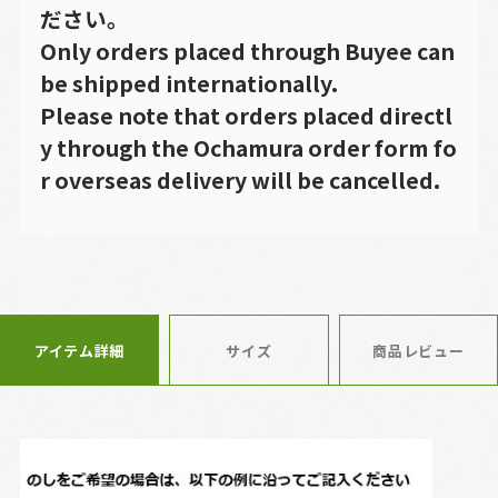
ださい。
Only orders placed through Buyee can
be shipped internationally.
Please note that orders placed directl
y through the Ochamura order form fo
r overseas delivery will be cancelled.
アイテム詳細
サイズ
商品レビュー