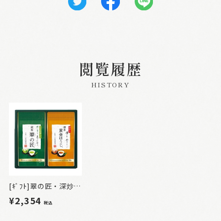
閲覧履歴
HISTORY
[ｷﾞﾌﾄ]翠の匠・深炒り博多黄金ほうじ詰合せ2本入
¥2,354
税込