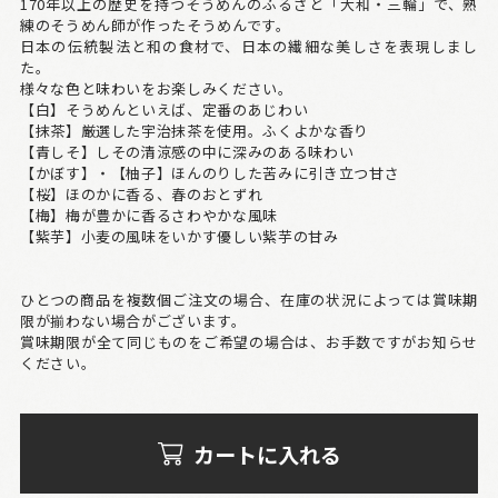
170年以上の歴史を持つそうめんのふるさと「大和・三輪」で、熟
練のそうめん師が作ったそうめんです。
日本の伝統製法と和の食材で、日本の繊細な美しさを表現しまし
た。
様々な色と味わいをお楽しみください。
【白】そうめんといえば、定番のあじわい
【抹茶】厳選した宇治抹茶を使用。ふくよかな香り
【青しそ】しその清涼感の中に深みのある味わい
【かぼす】・【柚子】ほんのりした苦みに引き立つ甘さ
【桜】ほのかに香る、春のおとずれ
【梅】梅が豊かに香るさわやかな風味
【紫芋】小麦の風味をいかす優しい紫芋の甘み
ひとつの商品を複数個ご注文の場合、在庫の状況によっては賞味期
限が揃わない場合がございます。
賞味期限が全て同じものをご希望の場合は、お手数ですがお知らせ
ください。
カートに入れる