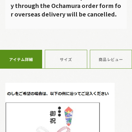
y through the Ochamura order form fo
r overseas delivery will be cancelled.
アイテム詳細
サイズ
商品レビュー