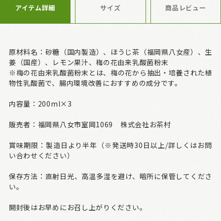
アイテム詳細
サイズ
商品レビュー
原材料名：
砂糖（国内製造）、ほうじ茶（福岡県八女産）、生
姜（国産）、レモン果汁、梅の花由来乳酸菌粉末
※梅の花由来乳酸菌粉末とは、梅の花から抽出・培養された植
物性乳酸菌で、腸内環境改善におすすめの成分です。
内容量：200ml×3
販売者：福岡県八女市室岡1069 株式会社お茶村
賞味期限：製造日より半年（※発送時30日以上/詳しくはお問
い合わせください）
保存方法：直射日光、高温多湿を避け、暗所に保管してくださ
い。
開封後はお早めにお召し上がりください。