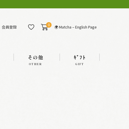
0
会員登録
🌍 Matcha – English Page
その他
ｷﾞﾌﾄ
OTHER
GIFT