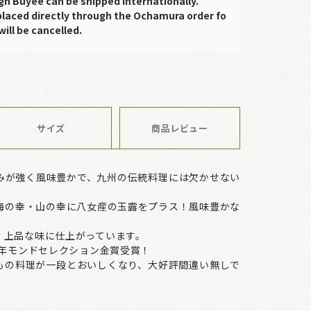
gh Buyee can be shipped internationally.
placed directly through the Ochamura order fo
will be cancelled.
サイズ
商品レビュー
みが強く風味豊かで、九州の伝統料理には欠かせない
海の幸・山の幸に八女産の玉露をプラス！風味豊かな
、上品な味に仕上がっています。
9年モンドセレクション金賞受賞！
もの料理が一段とおいしくなり、大好評間違い無しで