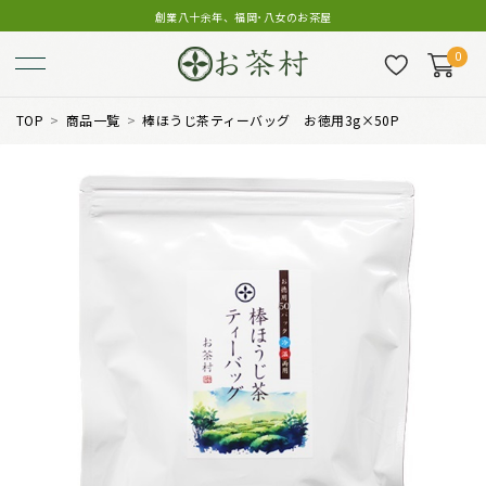
創業八十余年、福岡･八女のお茶屋
0
TOP
商品一覧
棒ほうじ茶ティーバッグ お徳用3g×50P