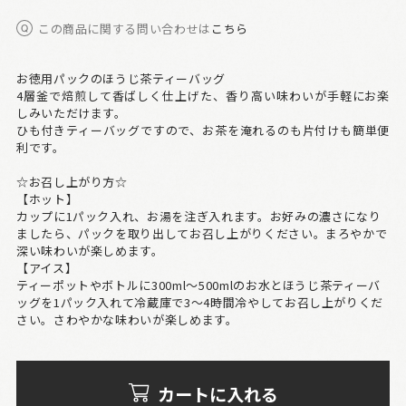
この商品に関する問い合わせは
こちら
お徳用パックのほうじ茶ティーバッグ
4層釜で焙煎して香ばしく仕上げた、香り高い味わいが手軽にお楽
しみいただけます。
ひも付きティーバッグですので、お茶を淹れるのも片付けも簡単便
利です。
☆お召し上がり方☆
【ホット】
カップに1パック入れ、お湯を注ぎ入れます。お好みの濃さになり
ましたら、パックを取り出してお召し上がりください。まろやかで
深い味わいが楽しめます。
【アイス】
ティーポットやボトルに300ml～500mlのお水とほうじ茶ティーバ
ッグを1パック入れて冷蔵庫で3～4時間冷やしてお召し上がりくだ
さい。さわやかな味わいが楽しめます。
カートに入れる