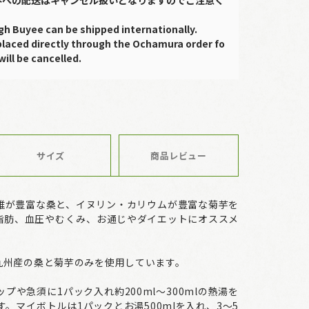
gh Buyee can be shipped internationally.
placed directly through the Ochamura order fo
will be cancelled.
サイズ
商品レビュー
維が豊富な桑と、イヌリン・カリウムが豊富な菊芋を
脂肪、血圧やむくみ、お通じやダイエットにオススメ
九州産の桑と菊芋のみを使用しています。
プや急須に1パック入れ約200ml～300mlの熱湯を
す。マイボトルは1パックとお湯500mlを入れ、3～5