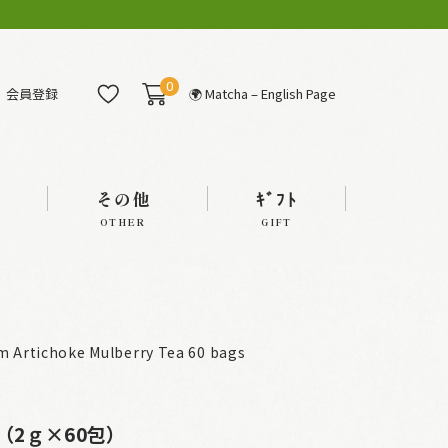
0
会員登録
🌍 Matcha – English Page
その他
ｷﾞﾌﾄ
OTHER
GIFT
tichoke Mulberry Tea 60 bags
2ｇ×60包）