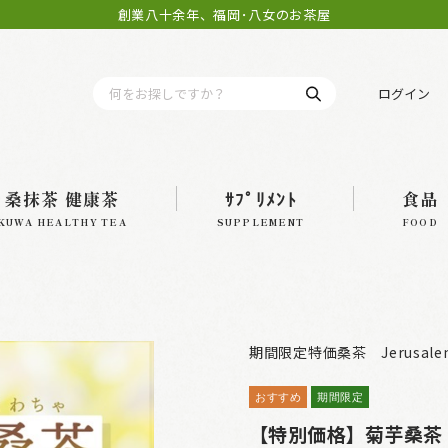
創業八十余年、福岡･八女のお茶屋
ログイン
桑抹茶 健康茶
ｻﾌﾟﾘﾒﾝﾄ
食品
KUWA HEALTHY TEA
SUPPLEMENT
FOOD
）
期間限定特価桑茶 Jerusalem Ar
おすすめ
期間限定
【特別価格】菊芋桑茶（