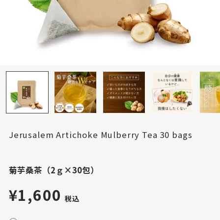
Jerusalem Artichoke Mulberry Tea 30 bags
菊芋桑茶（2ｇ×30包）
¥1,600
税込