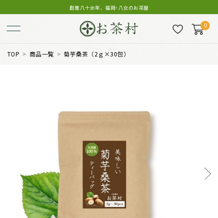
創業八十余年、福岡･八女のお茶屋
0
TOP
商品一覧
菊芋桑茶（2ｇ×30包）