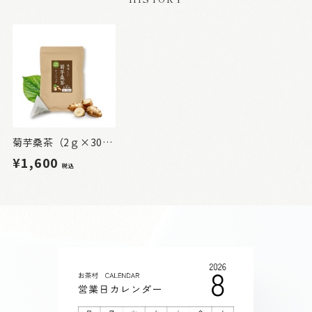
菊芋桑茶（2ｇ×30包）
¥1,600
税込