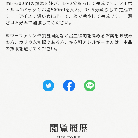
ml～300mlの熱湯を注ぎ、1～2分蒸らして完成です。マイボ
トルは1パックとお湯500mlを入れ、3～5分蒸らして完成で
す。 アイス：濃いめに出して、氷で冷やして完成です。 濃
さはお好みで加減してください。
※ワーファリンや抗凝固剤など出血傾向を高めるお薬をお飲み
の方、カリウム制限のある方、キク科アレルギーの方は、本品
の摂取を避けてください。
閲覧履歴
HISTORY