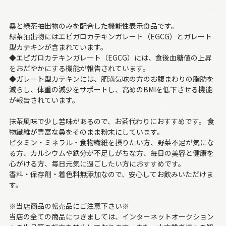
桑と緑茶抽出物のみを配合した機能性表示食品です。
緑茶抽出物にはエピガロカテキンガレート（EGCG）とガレート
型カテキンが含まれています。
◆エピガロカテキンガレート（EGCG）には、食後血糖値の上昇
をおだやかにする機能が報告されています。
◆ガレート型カテキンには、肥満気味の方のお腹まわりの脂肪を
減らし、体重の減少をサポートし、高めのBMIを低下させる機能
が報告されています。
抹茶風味で少し苦味があるので、お茶代わりにおすすめです。 食
物繊維が豊富な桑をそのまま粉末にしています。
ビタミン・ミネラル・食物繊維を摂りたい方、野菜不足が気にな
る方、カルシウムや鉄分が不足しがちな方、毎日の美容と健康を
心がける方、毎日元気に過ごしたい方におすすめです。
香料・保存剤・着色料無添加なので、安心してお飲みいただけま
す。
※当店商品の転売品にご注意下さい※
当店の全ての商品につきましては、インターネットオークション