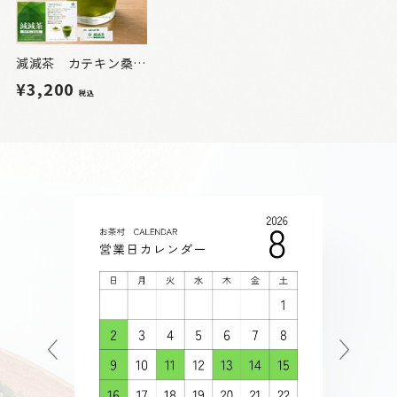
減減茶 カテキン桑抹茶 20包 1箱
¥3,200
税込