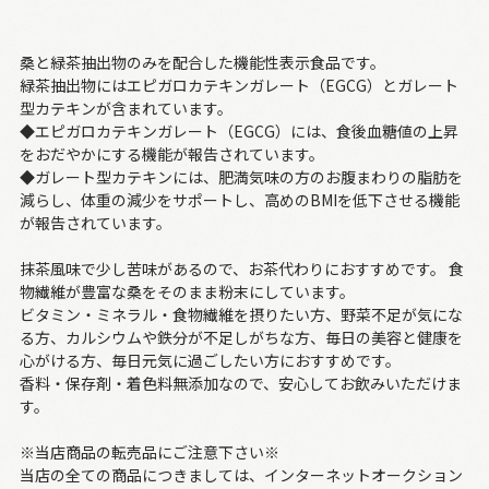
桑と緑茶抽出物のみを配合した機能性表示食品です。
緑茶抽出物にはエピガロカテキンガレート（EGCG）とガレート
型カテキンが含まれています。
◆エピガロカテキンガレート（EGCG）には、食後血糖値の上昇
をおだやかにする機能が報告されています。
◆ガレート型カテキンには、肥満気味の方のお腹まわりの脂肪を
減らし、体重の減少をサポートし、高めのBMIを低下させる機能
が報告されています。
抹茶風味で少し苦味があるので、お茶代わりにおすすめです。 食
物繊維が豊富な桑をそのまま粉末にしています。
ビタミン・ミネラル・食物繊維を摂りたい方、野菜不足が気にな
る方、カルシウムや鉄分が不足しがちな方、毎日の美容と健康を
心がける方、毎日元気に過ごしたい方におすすめです。
香料・保存剤・着色料無添加なので、安心してお飲みいただけま
す。
※当店商品の転売品にご注意下さい※
当店の全ての商品につきましては、インターネットオークション