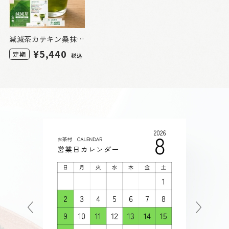
減減茶カテキン桑抹茶 20包 2箱（定期）_m
¥5,440
定期
税込