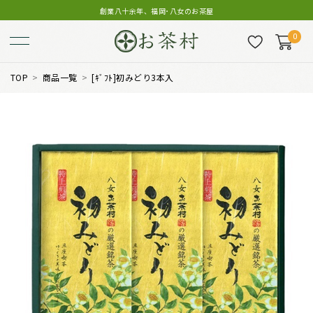
創業八十余年、福岡･八女のお茶屋
0
TOP
商品一覧
[ｷﾞﾌﾄ]初みどり3本入