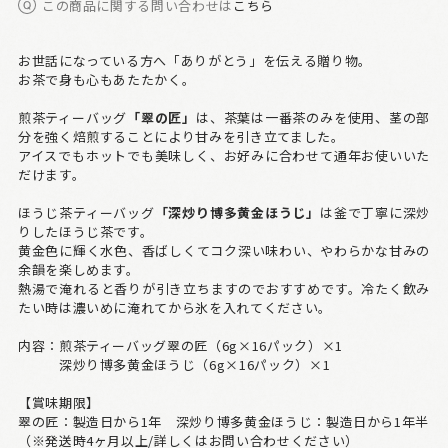
この商品に関する問い合わせは
こちら
お世話になっている方へ「ありがとう」を伝える贈り物。
お茶で身も心もあたたかく。
煎茶ティーバッグ
「翠の匠」
は、茶葉は一番茶のみを使用、茎の部
分を強く焙煎することにより甘みを引き立てました。
アイスでもホットでも美味しく、お好みに合わせて通年お使いいた
だけます。
ほうじ茶ティーバッグ
「深炒り博多黄金ほうじ」
は釜で丁寧に深炒
りしたほうじ茶です。
黄金色に輝く水色、香ばしくてコク深い味わい、やわらかな甘みの
余韻を楽しめます。
熱湯で淹れると香りが引き立ちますのでおすすめです。冷たく飲み
たい時は濃いめに淹れてから氷を入れてください。
内容：煎茶ティーバッグ翠の匠（6g×16パック）×1
深炒り博多黄金ほうじ（6g×16パック）×1
【賞味期限】
翠の匠：製造日から1年 深炒り博多黄金ほうじ：製造日から1年半
（※発送時4ヶ月以上/詳しくはお問い合わせください）