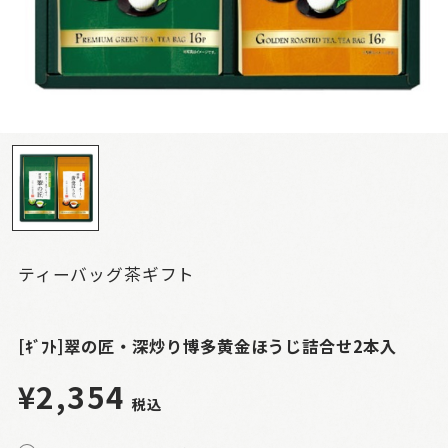
ティーバッグ茶ギフト
[ｷﾞﾌﾄ]翠の匠・深炒り博多黄金ほうじ詰合せ2本入
¥2,354
税込