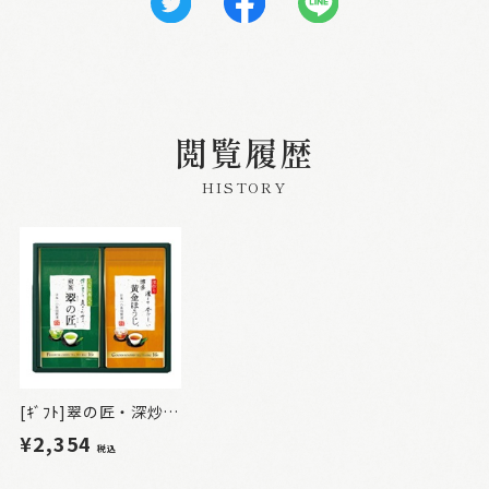
閲覧履歴
HISTORY
[ｷﾞﾌﾄ]翠の匠・深炒り博多黄金ほうじ詰合せ2本入
¥2,354
税込