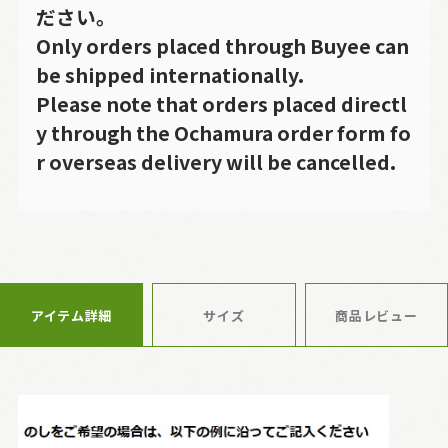
ださい。
Only orders placed through Buyee can
be shipped internationally.
Please note that orders placed directl
y through the Ochamura order form fo
r overseas delivery will be cancelled.
アイテム詳細
サイズ
商品レビュー