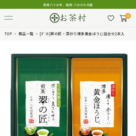
創業八十余年、福岡･八女のお茶屋
0
TOP
商品一覧
[ｷﾞﾌﾄ]翠の匠・深炒り博多黄金ほうじ詰合せ2本入