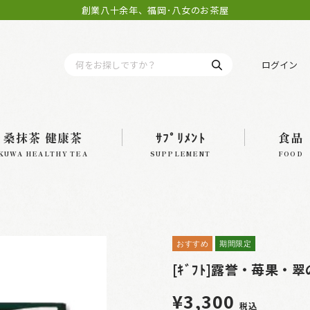
創業八十余年、福岡･八女のお茶屋
ログイン
桑抹茶 健康茶
ｻﾌﾟﾘﾒﾝﾄ
食品
KUWA HEALTHY TEA
SUPPLEMENT
FOOD
おすすめ
期間限定
[ｷﾞﾌﾄ]露誉・苺果・
¥3,300
税込