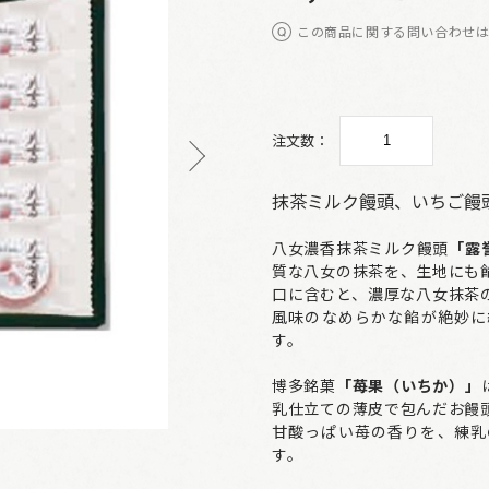
この商品に関する問い合わせ
注文数：
抹茶ミルク饅頭、いちご饅
八女濃香抹茶ミルク饅頭
「露
質な八女の抹茶を、生地にも
口に含むと、濃厚な八女抹茶
風味のなめらかな餡が絶妙に
す。
博多銘菓
「苺果（いちか）」
乳仕立ての薄皮で包んだお饅
甘酸っぱい苺の香りを、練乳
す。