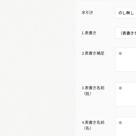
水引き
1.表書き
2.表書き補足
3.表書き名前
（姓）
4.表書き名前
（名）