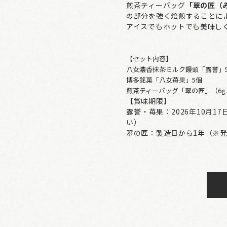
煎茶ティーバッグ
「翠の匠（
の部分を強く焙煎することに
アイスでもホットでも美味し
【セット内容】
八女濃香抹茶ミルク饅頭「露誉」
博多銘菓「八女苺果」5個
煎茶ティーバッグ「翠の匠」（6g
【賞味期限】
露誉・苺果：2026年10月
い）
翠の匠：製造日から1年（※発