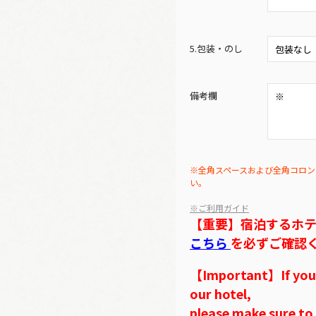
5.包装・のし
備考欄
※全角スペースおよび全角コロン
い。
※ご利用ガイド
【重要】宿泊するホ
こちら
を必ずご確認
【Important】If you w
our hotel,
please make sure to