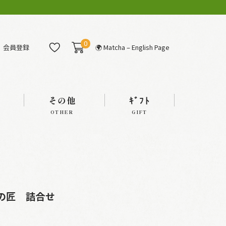
0
会員登録
🌍 Matcha – English Page
その他
ｷﾞﾌﾄ
OTHER
GIFT
翠の匠 詰合せ