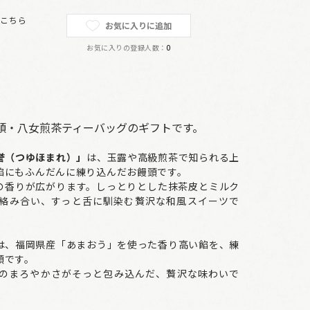
は
こちら
お気に入りに追加
お気に入りの登録人数：
0
頭・八女煎茶ティーバッグのギフトです。
誉（つゆほまれ）」
は、玉露や高級煎茶で知られる上
餡にもふんだんに練り込んだお饅頭です。
の香りが広がります。しっとりとした抹茶皮とミルク
絡み合い、すっと舌に馴染む贅沢な和風スイーツで
は、福岡県産「あまおう」を使った香り高い餡を、練
頭です。
のまろやかさがそっと包み込んだ、贅沢な味わいで