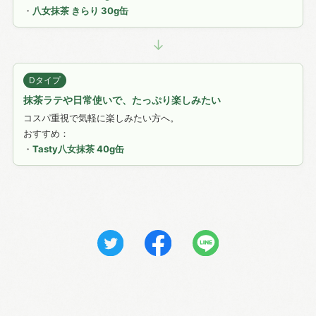
・
八女抹茶 きらり 30g缶
↓
Dタイプ
抹茶ラテや日常使いで、たっぷり楽しみたい
コスパ重視で気軽に楽しみたい方へ。
おすすめ：
・
Tasty八女抹茶 40g缶