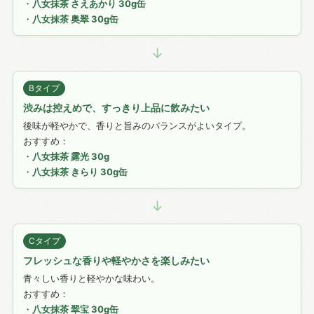
・
八女抹茶 さえあかり 30g缶
・
八女抹茶 奥翠 30g缶
↓
Bタイプ
渋みは控えめで、すっきり上品に飲みたい
後味が軽やかで、香りと旨みのバランスがよいタイプ。
おすすめ：
・
八女抹茶 露光 30g
・
八女抹茶 きらり 30g缶
↓
Cタイプ
フレッシュな香りや軽やかさを楽しみたい
青々しい香りと軽やかな味わい。
おすすめ：
・
八女抹茶 翠宝 30g缶