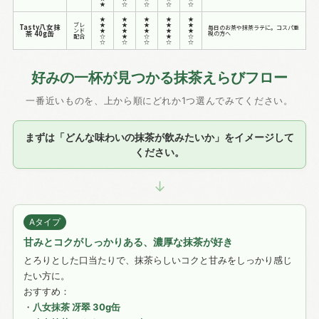
★
☆
☆
☆
☆
★
★
★
★
★
ブレ
★
★
★
★
★
Tasty八女抹
毎日のお茶や抹茶ラテに。コスパ重
ンド
★
★
★
★
★
茶 40g缶
視の方へ
配合
☆
★
☆
★
☆
☆
☆
☆
☆
☆
好みの一杯が見つかる抹茶えらびフロー
一番近いものを、上から順にどれか1つ選んでみてください。
まずは「どんな味わいの抹茶が飲みたいか」をイメージして
ください。
↓
Aタイプ
甘みとコクがしっかりある、濃厚な抹茶が好き
とろりとした口当たりで、抹茶らしいコクと甘みをしっかり感じ
たい方に。
おすすめ：
・
八女抹茶 冴翠 30g缶