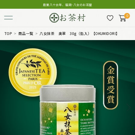
創業八十余年、福岡･八女のお茶屋
0
TOP
商品一覧
八女抹茶 奥翠 30g（缶入）【OKUMIDORI】