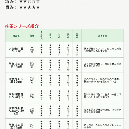
渋み：
★★☆☆☆
旨み：
★★★★★
抹茶シリーズ紹介
ま
ろ
香
甘
渋
旨
商品名
茶葉
おすすめ
や
り
み
み
み
か
★
★
★
★
★
つゆ
★
★
★
☆
★
八女抹茶 露
渋みが極めて少なく、はじめて抹茶
ひか
★
★
★
☆
★
光 30g
を飲む方にもおすすめ
り
★
★
★
☆
☆
☆
★
☆
☆
☆
★
★
★
★
★
おく
★
★
★
★
★
八女抹茶 奥
まろやかな舌触り、旨味と甘みの余
みど
★
★
★
☆
★
翠 30g缶
韻を楽しめます
り
★
★
★
☆
★
★
☆
☆
☆
★
★
★
★
★
★
さえ
★
★
★
☆
★
八女抹茶 冴
渋みが少なく、旨みと甘みが濃厚。
みど
★
★
★
☆
★
翠 30g缶
抹茶本来のコクを楽しみたい方に
り
★
★
★
☆
★
★
☆
★
☆
★
★
★
★
★
★
★
★
★
☆
★
八女抹茶 き
きら
旨味と甘みが強く、色合いや香りが
★
★
★
☆
★
らり 30g缶
り31
優れているのが特徴です
☆
★
★
☆
★
☆
☆
★
☆
★
★
★
★
★
★
八女抹茶 さ
さえ
★
★
★
☆
★
甘みと旨みが豊かで濃厚。色も鮮や
えあかり 30
あか
★
★
★
☆
★
かで上質な風味
g缶
り
★
★
★
☆
★
★
☆
★
☆
★
★
★
★
★
★
★
★
★
★
★
八女抹茶 翠
やぶ
さらりとした口当たりとフレッシュ
★
★
★
☆
★
宝 30g缶
きた
な香り
★
★
☆
☆
☆