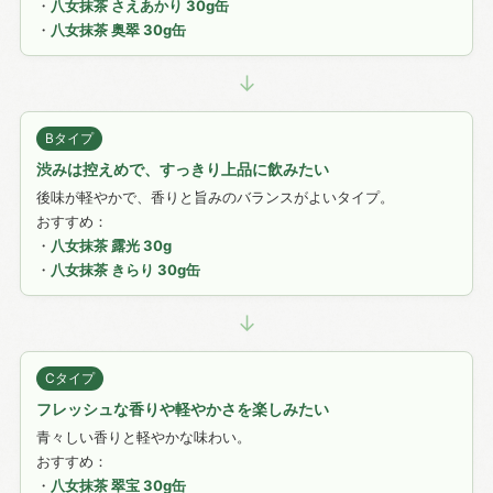
・
八女抹茶 さえあかり 30g缶
・
八女抹茶 奥翠 30g缶
↓
Bタイプ
渋みは控えめで、すっきり上品に飲みたい
後味が軽やかで、香りと旨みのバランスがよいタイプ。
おすすめ：
・
八女抹茶 露光 30g
・
八女抹茶 きらり 30g缶
↓
Cタイプ
フレッシュな香りや軽やかさを楽しみたい
青々しい香りと軽やかな味わい。
おすすめ：
・
八女抹茶 翠宝 30g缶