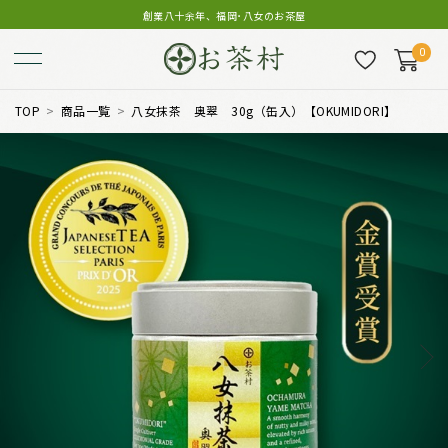
創業八十余年、福岡･八女のお茶屋
0
TOP
商品一覧
八女抹茶 奥翠 30g（缶入）【OKUMIDORI】