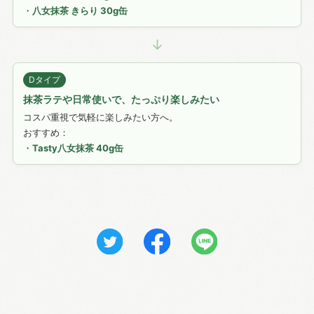
・
八女抹茶 きらり 30g缶
↓
Dタイプ
抹茶ラテや日常使いで、たっぷり楽しみたい
コスパ重視で気軽に楽しみたい方へ。
おすすめ：
・
Tasty八女抹茶 40g缶