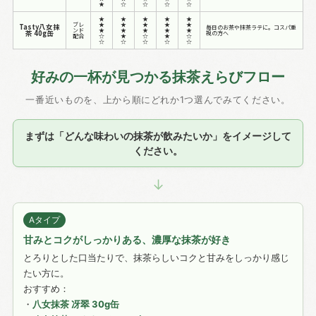
★
☆
☆
☆
☆
★
★
★
★
★
ブレ
★
★
★
★
★
Tasty八女抹
毎日のお茶や抹茶ラテに。コスパ重
ンド
★
★
★
★
★
茶 40g缶
視の方へ
配合
☆
★
☆
★
☆
☆
☆
☆
☆
☆
好みの一杯が見つかる抹茶えらびフロー
一番近いものを、上から順にどれか1つ選んでみてください。
まずは「どんな味わいの抹茶が飲みたいか」をイメージして
ください。
↓
Aタイプ
甘みとコクがしっかりある、濃厚な抹茶が好き
とろりとした口当たりで、抹茶らしいコクと甘みをしっかり感じ
たい方に。
おすすめ：
・
八女抹茶 冴翠 30g缶