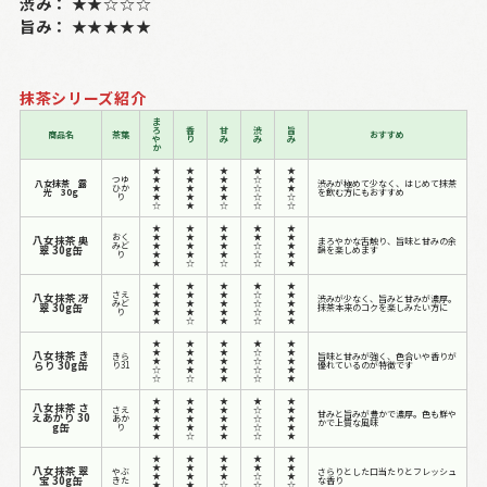
渋み：
★★☆☆☆
旨み：
★★★★★
抹茶シリーズ紹介
ま
ろ
香
甘
渋
旨
商品名
茶葉
おすすめ
や
り
み
み
み
か
★
★
★
★
★
つゆ
★
★
★
☆
★
八女抹茶 露
渋みが極めて少なく、はじめて抹茶
ひか
★
★
★
☆
★
光 30g
を飲む方にもおすすめ
り
★
★
★
☆
☆
☆
★
☆
☆
☆
★
★
★
★
★
おく
★
★
★
★
★
八女抹茶 奥
まろやかな舌触り、旨味と甘みの余
みど
★
★
★
☆
★
翠 30g缶
韻を楽しめます
り
★
★
★
☆
★
★
☆
☆
☆
★
★
★
★
★
★
さえ
★
★
★
☆
★
八女抹茶 冴
渋みが少なく、旨みと甘みが濃厚。
みど
★
★
★
☆
★
翠 30g缶
抹茶本来のコクを楽しみたい方に
り
★
★
★
☆
★
★
☆
★
☆
★
★
★
★
★
★
★
★
★
☆
★
八女抹茶 き
きら
旨味と甘みが強く、色合いや香りが
★
★
★
☆
★
らり 30g缶
り31
優れているのが特徴です
☆
★
★
☆
★
☆
☆
★
☆
★
★
★
★
★
★
八女抹茶 さ
さえ
★
★
★
☆
★
甘みと旨みが豊かで濃厚。色も鮮や
えあかり 30
あか
★
★
★
☆
★
かで上質な風味
g缶
り
★
★
★
☆
★
★
☆
★
☆
★
★
★
★
★
★
★
★
★
★
★
八女抹茶 翠
やぶ
さらりとした口当たりとフレッシュ
★
★
★
☆
★
宝 30g缶
きた
な香り
★
★
☆
☆
☆