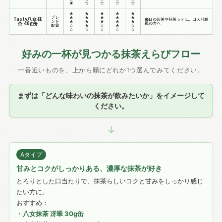
★
☆
☆
☆
☆
★
★
★
★
★
ブレ
★
★
★
★
★
Tasty八女抹
毎日のお茶や抹茶ラテに。コスパ重
ンド
★
★
★
★
★
茶 40g缶
視の方へ
配合
☆
★
☆
★
☆
☆
☆
☆
☆
☆
好みの一杯が見つかる抹茶えらびフロー
一番近いものを、上から順にどれか1つ選んでみてください。
まずは「どんな味わいの抹茶が飲みたいか」をイメージして
ください。
↓
Aタイプ
甘みとコクがしっかりある、濃厚な抹茶が好き
とろりとした口当たりで、抹茶らしいコクと甘みをしっかり感じ
たい方に。
おすすめ：
・
八女抹茶 冴翠 30g缶