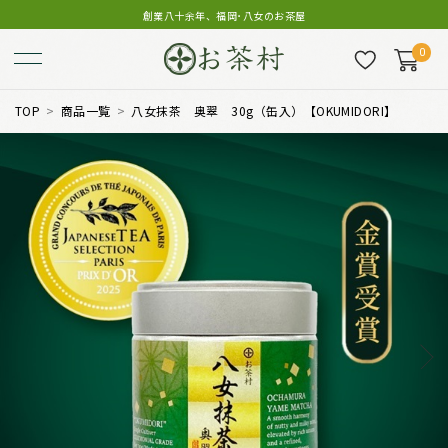
創業八十余年、福岡･八女のお茶屋
0
TOP
商品一覧
八女抹茶 奥翠 30g（缶入）【OKUMIDORI】