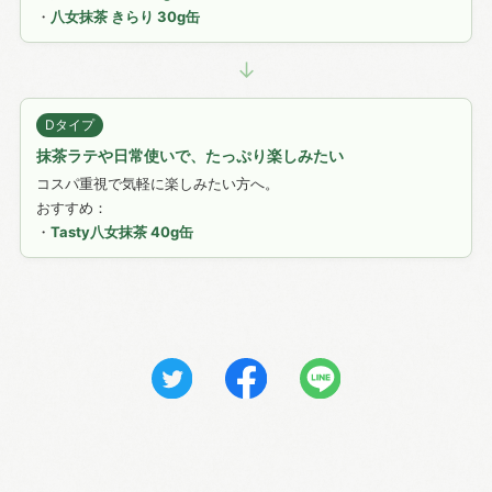
・
八女抹茶 きらり 30g缶
↓
Dタイプ
抹茶ラテや日常使いで、たっぷり楽しみたい
コスパ重視で気軽に楽しみたい方へ。
おすすめ：
・
Tasty八女抹茶 40g缶