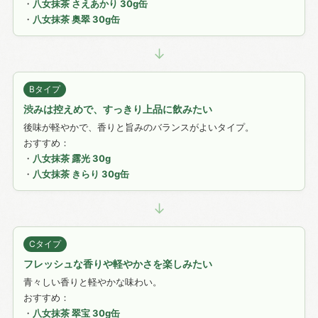
・
八女抹茶 さえあかり 30g缶
・
八女抹茶 奥翠 30g缶
↓
Bタイプ
渋みは控えめで、すっきり上品に飲みたい
後味が軽やかで、香りと旨みのバランスがよいタイプ。
おすすめ：
・
八女抹茶 露光 30g
・
八女抹茶 きらり 30g缶
↓
Cタイプ
フレッシュな香りや軽やかさを楽しみたい
青々しい香りと軽やかな味わい。
おすすめ：
・
八女抹茶 翠宝 30g缶