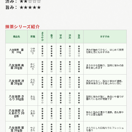
渋み：
★★☆☆☆
旨み：
★★★★★
抹茶シリーズ紹介
ま
ろ
香
甘
渋
旨
商品名
茶葉
おすすめ
や
り
み
み
み
か
★
★
★
★
★
つゆ
★
★
★
☆
★
八女抹茶 露
渋みが極めて少なく、はじめて抹茶
ひか
★
★
★
☆
★
光 30g
を飲む方にもおすすめ
り
★
★
★
☆
☆
☆
★
☆
☆
☆
★
★
★
★
★
おく
★
★
★
★
★
八女抹茶 奥
まろやかな舌触り、旨味と甘みの余
みど
★
★
★
☆
★
翠 30g缶
韻を楽しめます
り
★
★
★
☆
★
★
☆
☆
☆
★
★
★
★
★
★
さえ
★
★
★
☆
★
八女抹茶 冴
渋みが少なく、旨みと甘みが濃厚。
みど
★
★
★
☆
★
翠 30g缶
抹茶本来のコクを楽しみたい方に
り
★
★
★
☆
★
★
☆
★
☆
★
★
★
★
★
★
★
★
★
☆
★
八女抹茶 き
きら
旨味と甘みが強く、色合いや香りが
★
★
★
☆
★
らり 30g缶
り31
優れているのが特徴です
☆
★
★
☆
★
☆
☆
★
☆
★
★
★
★
★
★
八女抹茶 さ
さえ
★
★
★
☆
★
甘みと旨みが豊かで濃厚。色も鮮や
えあかり 30
あか
★
★
★
☆
★
かで上質な風味
g缶
り
★
★
★
☆
★
★
☆
★
☆
★
★
★
★
★
★
★
★
★
★
★
八女抹茶 翠
やぶ
さらりとした口当たりとフレッシュ
★
★
★
☆
★
宝 30g缶
きた
な香り
★
★
☆
☆
☆