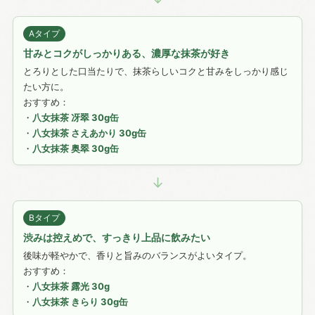
Aタイプ
甘みとコクがしっかりある、濃厚な抹茶が好き
とろりとした口当たりで、抹茶らしいコクと甘みをしっかり感じ
たい方に。
おすすめ：
・
八女抹茶 冴翠 30g缶
・
八女抹茶 さえあかり 30g缶
・
八女抹茶 奥翠 30g缶
↓
Bタイプ
渋みは控えめで、すっきり上品に飲みたい
後味が軽やかで、香りと旨みのバランスがよいタイプ。
おすすめ：
・
八女抹茶 露光 30g
・
八女抹茶 きらり 30g缶