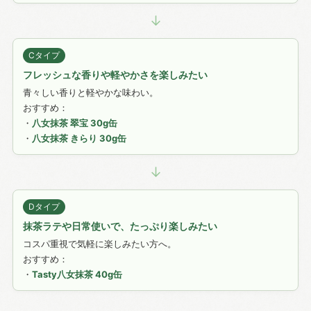
↓
Cタイプ
フレッシュな香りや軽やかさを楽しみたい
青々しい香りと軽やかな味わい。
おすすめ：
・
八女抹茶 翠宝 30g缶
・
八女抹茶 きらり 30g缶
↓
Dタイプ
抹茶ラテや日常使いで、たっぷり楽しみたい
コスパ重視で気軽に楽しみたい方へ。
おすすめ：
・
Tasty八女抹茶 40g缶