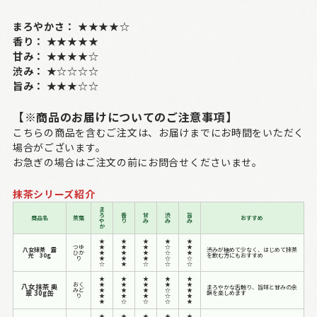
まろやかさ：
★★★★☆
香り：
★★★★★
甘み：
★★★★☆
渋み：
★☆☆☆☆
旨み：
★★★☆☆
【※商品のお届けについてのご注意事項】
こちらの商品を含むご注文は、お届けまでにお時間をいただく
場合がございます。
お急ぎの場合はご注文の前にお問合せくださいませ。
抹茶シリーズ紹介
ま
ろ
香
甘
渋
旨
商品名
茶葉
おすすめ
や
り
み
み
み
か
★
★
★
★
★
つゆ
★
★
★
☆
★
八女抹茶 露
渋みが極めて少なく、はじめて抹茶
ひか
★
★
★
☆
★
光 30g
を飲む方にもおすすめ
り
★
★
★
☆
☆
☆
★
☆
☆
☆
★
★
★
★
★
おく
★
★
★
★
★
八女抹茶 奥
まろやかな舌触り、旨味と甘みの余
みど
★
★
★
☆
★
翠 30g缶
韻を楽しめます
り
★
★
★
☆
★
★
☆
☆
☆
★
★
★
★
★
★