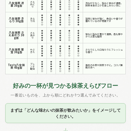
さえ
★
★
★
☆
★
八女抹茶 冴
渋みが少なく、旨みと甘みが濃厚。
みど
★
★
★
☆
★
翠 30g缶
抹茶本来のコクを楽しみたい方に
り
★
★
★
☆
★
★
☆
★
☆
★
★
★
★
★
★
★
★
★
☆
★
八女抹茶 き
きら
旨味と甘みが強く、色合いや香りが
★
★
★
☆
★
らり 30g缶
り31
優れているのが特徴です
☆
★
★
☆
★
☆
☆
★
☆
★
★
★
★
★
★
八女抹茶 さ
さえ
★
★
★
☆
★
甘みと旨みが豊かで濃厚。色も鮮や
えあかり 30
あか
★
★
★
☆
★
かで上質な風味
g缶
り
★
★
★
☆
★
★
☆
★
☆
★
★
★
★
★
★
★
★
★
★
★
八女抹茶 翠
やぶ
さらりとした口当たりとフレッシュ
★
★
★
☆
★
宝 30g缶
きた
な香り
★
★
☆
☆
☆
★
☆
☆
☆
☆
★
★
★
★
★
ブレ
★
★
★
★
★
Tasty八女抹
毎日のお茶や抹茶ラテに。コスパ重
ンド
★
★
★
★
★
茶 40g缶
視の方へ
配合
☆
★
☆
★
☆
☆
☆
☆
☆
☆
好みの一杯が見つかる抹茶えらびフロー
一番近いものを、上から順にどれか1つ選んでみてください。
まずは「どんな味わいの抹茶が飲みたいか」をイメージして
ください。
↓