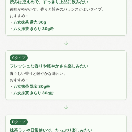
渋みは控えめで、すっきり上品に飲みたい
後味が軽やかで、香りと旨みのバランスがよいタイプ。
おすすめ：
・
八女抹茶 露光 30g
・
八女抹茶 きらり 30g缶
↓
Cタイプ
フレッシュな香りや軽やかさを楽しみたい
青々しい香りと軽やかな味わい。
おすすめ：
・
八女抹茶 翠宝 30g缶
・
八女抹茶 きらり 30g缶
↓
Dタイプ
抹茶ラテや日常使いで、たっぷり楽しみたい