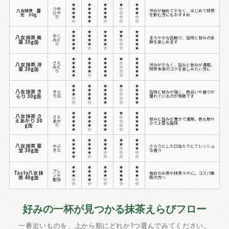
★
★
★
★
★
つゆ
★
★
★
☆
★
八女抹茶 露
渋みが極めて少なく、はじめて抹茶
ひか
★
★
★
☆
★
光 30g
を飲む方にもおすすめ
り
★
★
★
☆
☆
☆
★
☆
☆
☆
★
★
★
★
★
おく
★
★
★
★
★
八女抹茶 奥
まろやかな舌触り、旨味と甘みの余
みど
★
★
★
☆
★
翠 30g缶
韻を楽しめます
り
★
★
★
☆
★
★
☆
☆
☆
★
★
★
★
★
★
さえ
★
★
★
☆
★
八女抹茶 冴
渋みが少なく、旨みと甘みが濃厚。
みど
★
★
★
☆
★
翠 30g缶
抹茶本来のコクを楽しみたい方に
り
★
★
★
☆
★
★
☆
★
☆
★
★
★
★
★
★
★
★
★
☆
★
八女抹茶 き
きら
旨味と甘みが強く、色合いや香りが
★
★
★
☆
★
らり 30g缶
り31
優れているのが特徴です
☆
★
★
☆
★
☆
☆
★
☆
★
★
★
★
★
★
八女抹茶 さ
さえ
★
★
★
☆
★
甘みと旨みが豊かで濃厚。色も鮮や
えあかり 30
あか
★
★
★
☆
★
かで上質な風味
g缶
り
★
★
★
☆
★
★
☆
★
☆
★
★
★
★
★
★
★
★
★
★
★
八女抹茶 翠
やぶ
さらりとした口当たりとフレッシュ
★
★
★
☆
★
宝 30g缶
きた
な香り
★
★
☆
☆
☆
★
☆
☆
☆
☆
★
★
★
★
★
ブレ
★
★
★
★
★
Tasty八女抹
毎日のお茶や抹茶ラテに。コスパ重
ンド
★
★
★
★
★
茶 40g缶
視の方へ
配合
☆
★
☆
★
☆
☆
☆
☆
☆
☆
好みの一杯が見つかる抹茶えらびフロー
一番近いものを、上から順にどれか1つ選んでみてください。