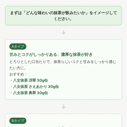
まずは「どんな味わいの抹茶が飲みたいか」をイメージして
ください。
↓
Aタイプ
甘みとコクがしっかりある、濃厚な抹茶が好き
とろりとした口当たりで、抹茶らしいコクと甘みをしっかり感じ
たい方に。
おすすめ：
・
八女抹茶 冴翠 30g缶
・
八女抹茶 さえあかり 30g缶
・
八女抹茶 奥翠 30g缶
↓
Bタイプ