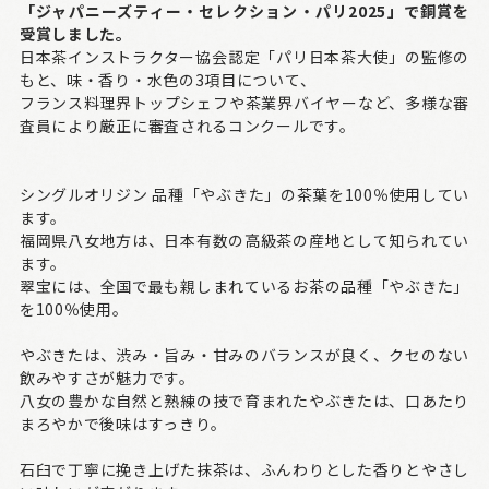
「ジャパニーズティー・セレクション・パリ2025」で銅賞を
受賞しました。
日本茶インストラクター協会認定「パリ日本茶大使」の監修の
もと、味・香り・水色の3項目について、
フランス料理界トップシェフや茶業界バイヤーなど、多様な審
査員により厳正に審査されるコンクールです。
シングルオリジン 品種「やぶきた」の茶葉を100％使用してい
ます。
福岡県八女地方は、日本有数の高級茶の産地として知られてい
ます。
翠宝には、全国で最も親しまれているお茶の品種「やぶきた」
を100％使用。
やぶきたは、渋み・旨み・甘みのバランスが良く、クセのない
飲みやすさが魅力です。
八女の豊かな自然と熟練の技で育まれたやぶきたは、口あたり
まろやかで後味はすっきり。
石臼で丁寧に挽き上げた抹茶は、ふんわりとした香りとやさし