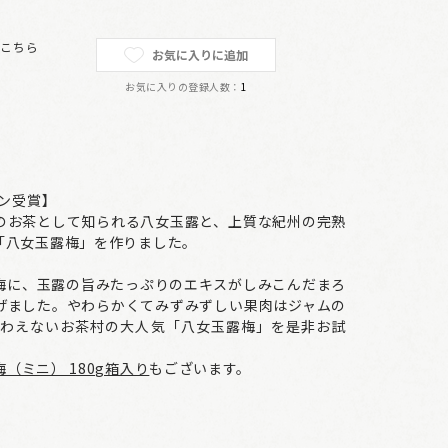
は
こちら
お気に入りに追加
お気に入りの登録人数：
1
ョン受賞】
のお茶として知られる八女玉露と、上質な紀州の完熟
「八女玉露梅」を作りました。
梅に、玉露の旨みたっぷりのエキスがしみこんだまろ
げました。やわらかくてみずみずしい果肉はジャムの
味わえないお茶村の大人気「八女玉露梅」を是非お試
梅（ミニ） 180g箱入り
もございます。