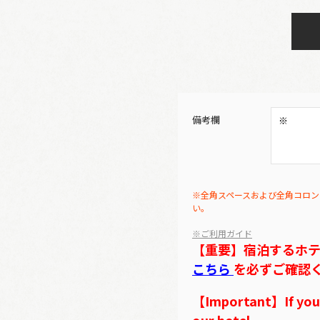
備考欄
※全角スペースおよび全角コロン
い。
※ご利用ガイド
【重要】宿泊するホ
こちら
を必ずご確認
【Important】If you w
our hotel,