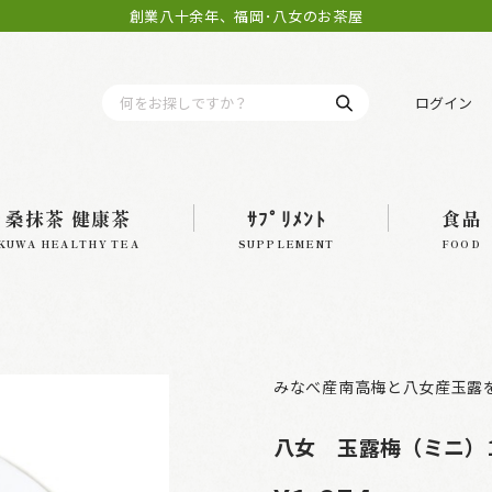
創業八十余年、福岡･八女のお茶屋
ログイン
桑抹茶 健康茶
ｻﾌﾟﾘﾒﾝﾄ
食品
KUWA HEALTHY TEA
SUPPLEMENT
FOOD
みなべ産南高梅と八女産玉露
八女 玉露梅（ミニ）1