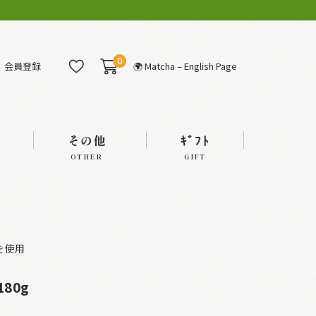
0
会員登録
🌍 Matcha – English Page
その他
ｷﾞﾌﾄ
OTHER
GIFT
を使用
80g