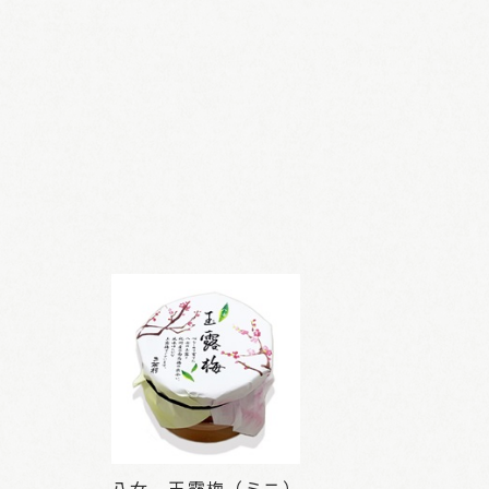
八女 玉露梅（ミニ）