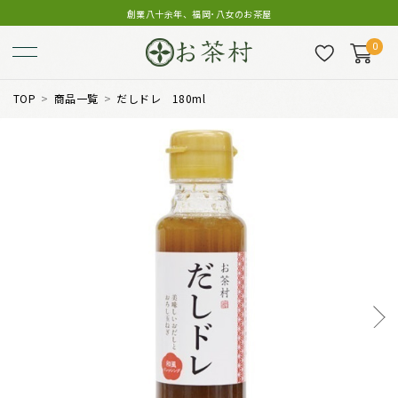
創業八十余年、福岡･八女のお茶屋
0
TOP
商品一覧
だしドレ 180ml