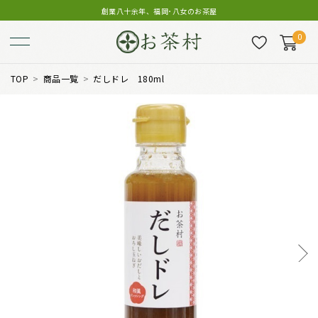
創業八十余年、福岡･八女のお茶屋
0
TOP
商品一覧
だしドレ 180ml