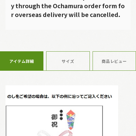
y through the Ochamura order form fo
r overseas delivery will be cancelled.
アイテム詳細
サイズ
商品レビュー