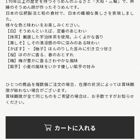
170年以上の歴史を持つそうめんのふるさと「大和・三輪」で、熟
練のそうめん師が作ったそうめんです。
日本の伝統製法と和の食材で、日本の繊細な美しさを表現しまし
た。
様々な色と味わいをお楽しみください。
【白】そうめんといえば、定番のあじわい
【抹茶】厳選した宇治抹茶を使用。ふくよかな香り
【青しそ】しその清涼感の中に深みのある味わい
【かぼす】・【柚子】ほんのりした苦みに引き立つ甘さ
【桜】ほのかに香る、春のおとずれ
【梅】梅が豊かに香るさわやかな風味
【紫芋】小麦の風味をいかす優しい紫芋の甘み
ひとつの商品を複数個ご注文の場合、在庫の状況によっては賞味期
限が揃わない場合がございます。
賞味期限が全て同じものをご希望の場合は、お手数ですがお知らせ
ください。
カートに入れる