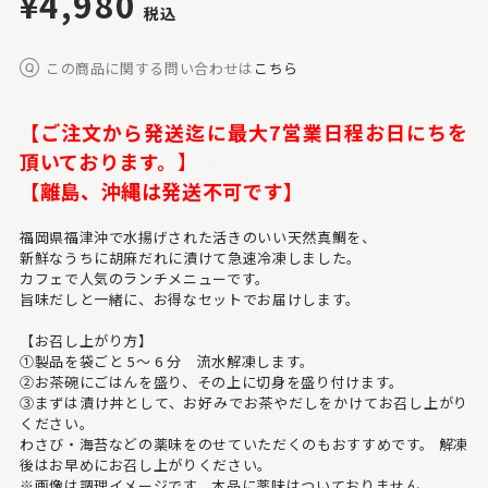
¥4,980
税込
この商品に関する問い合わせは
こちら
【ご注文から発送迄に最大7営業日程お日にちを
頂いております。
】
【離島、沖縄は発送不可です】
福岡県福津沖で水揚げされた活きのいい天然真鯛を、
新鮮なうちに胡麻だれに漬けて急速冷凍しました。
カフェで人気のランチメニューです。
旨味だしと一緒に、お得なセットでお届けします。
【お召し上がり方】
①製品を袋ごと 5～ 6 分 流水解凍します。
②お茶碗にごはんを盛り、その上に切身を盛り付けます。
③まずは漬け丼として、お好みでお茶やだしをかけてお召し上がり
ください。
わさび・海苔などの薬味をのせていただくのもおすすめです。 解凍
後はお早めにお召し上がりください。
※画像は調理イメージです。本品に薬味はついておりません。