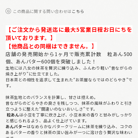
この商品に関する問い合わせは
こちら
【ご注文から発送迄に最大5営業日程お日にちを
頂いております。
】
【他商品との同梱はできません。
】
店舗の発売開始から1ヶ月で販売累計数 粒あん500
個、あんバター600個を突破しました！
生地には八女の抹茶を贅沢に練り込み、ふんわり軽い“昔ながらの
焼き上がり”に仕立てました。
日本茶との相性を追求して生まれた“お茶屋ならではのどらやき”で
す。
抹茶生地とのバランスを計算し、甘さは控えめ。
昔ながらのどらやきの良さを残しつつ、抹茶の風味がふわりと引き
立つように整えた“間違いのないおいしさ”です。
粒あん
は小豆を丁寧に炊き上げ、小豆本来の香りと甘みがしっかり
と感じられるよう、品よく仕上げています。
あんバター
はなめらかなバタークリームに抹茶を練り込み、コクの
あるバターの香りと抹茶の深い旨みが一つに溶け合う贅沢な味わい