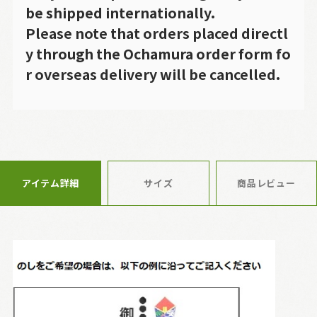
be shipped internationally.
Please note that orders placed directl
y through the Ochamura order form fo
r overseas delivery will be cancelled.
アイテム詳細
サイズ
商品レビュー