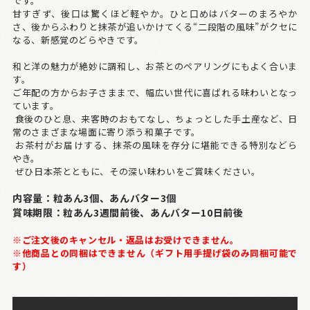
です。
甘すぎず、後口は驚くほど軽やか。ひと口めはバターのまろやか
さ、後からふわりと抹茶が追いかけてくる“二段階の風味”がクセに
なる、新感覚のどらやきです。
和と洋の魅力が絶妙に調和し、お茶とのペアリングにもよく合いま
す。
ご年配の方からお子さままで、幅広い世代に喜ばれる味わいとなっ
ています。
食後のひと息、来客時のおもてなし、ちょっとした手土産など、日
常のさまざまな場面に寄り添う和菓子です。
お茶村がお届けする、抹茶の風味を存分に堪能できる特別などら
やき。
ぜひ日本茶とともに、その深い味わいをご賞味ください。
内容量：粒あん3個、あんバター3個
賞味期限：粒あん3週間前後、あんバター10日前後
※ご注文後のキャンセル・返品はお受けできません。
※他商品との同梱はできません（ギフト用手提げ袋のみ同梱可能で
す）