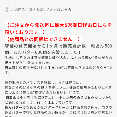
この商品に関する問い合わせは
こちら
【ご注文から発送迄に最大5営業日程お日にちを
頂いております。
】
【他商品との同梱はできません。
】
店舗の発売開始から1ヶ月で販売累計数 粒あん500
個、あんバター600個を突破しました！
生地には八女の抹茶を贅沢に練り込み、ふんわり軽い“昔ながらの
焼き上がり”に仕立てました。
日本茶との相性を追求して生まれた“お茶屋ならではのどらやき”で
す。
抹茶生地とのバランスを計算し、甘さは控えめ。
昔ながらのどらやきの良さを残しつつ、抹茶の風味がふわりと引き
立つように整えた“間違いのないおいしさ”です。
粒あん
は小豆を丁寧に炊き上げ、小豆本来の香りと甘みがしっかり
と感じられるよう、品よく仕上げています。
あんバター
はなめらかなバタークリームに抹茶を練り込み、コクの
あるバターの香りと抹茶の深い旨みが一つに溶け合う贅沢な味わい