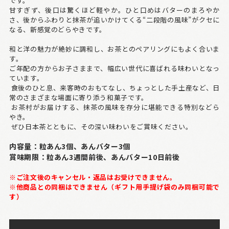
です。
甘すぎず、後口は驚くほど軽やか。ひと口めはバターのまろやか
さ、後からふわりと抹茶が追いかけてくる“二段階の風味”がクセに
なる、新感覚のどらやきです。
和と洋の魅力が絶妙に調和し、お茶とのペアリングにもよく合いま
す。
ご年配の方からお子さままで、幅広い世代に喜ばれる味わいとなっ
ています。
食後のひと息、来客時のおもてなし、ちょっとした手土産など、日
常のさまざまな場面に寄り添う和菓子です。
お茶村がお届けする、抹茶の風味を存分に堪能できる特別などら
やき。
ぜひ日本茶とともに、その深い味わいをご賞味ください。
内容量：粒あん3個、あんバター3個
賞味期限：粒あん3週間前後、あんバター10日前後
※ご注文後のキャンセル・返品はお受けできません。
※他商品との同梱はできません（ギフト用手提げ袋のみ同梱可能で
す）