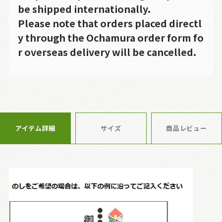
be shipped internationally.
Please note that orders placed directl
y through the Ochamura order form fo
r overseas delivery will be cancelled.
アイテム詳細
サイズ
商品レビュー