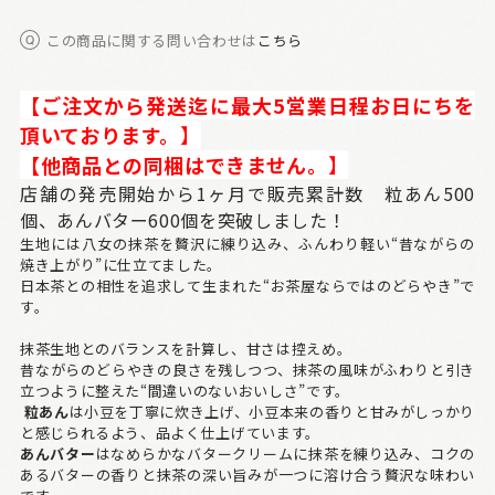
この商品に関する問い合わせは
こちら
【ご注文から発送迄に最大5営業日程お日にちを
頂いております。
】
【他商品との同梱はできません。
】
店舗の発売開始から1ヶ月で販売累計数 粒あん500
個、あんバター600個を突破しました！
生地には八女の抹茶を贅沢に練り込み、ふんわり軽い“昔ながらの
焼き上がり”に仕立てました。
日本茶との相性を追求して生まれた“お茶屋ならではのどらやき”で
す。
抹茶生地とのバランスを計算し、甘さは控えめ。
昔ながらのどらやきの良さを残しつつ、抹茶の風味がふわりと引き
立つように整えた“間違いのないおいしさ”です。
粒あん
は小豆を丁寧に炊き上げ、小豆本来の香りと甘みがしっかり
と感じられるよう、品よく仕上げています。
あんバター
はなめらかなバタークリームに抹茶を練り込み、コクの
あるバターの香りと抹茶の深い旨みが一つに溶け合う贅沢な味わい