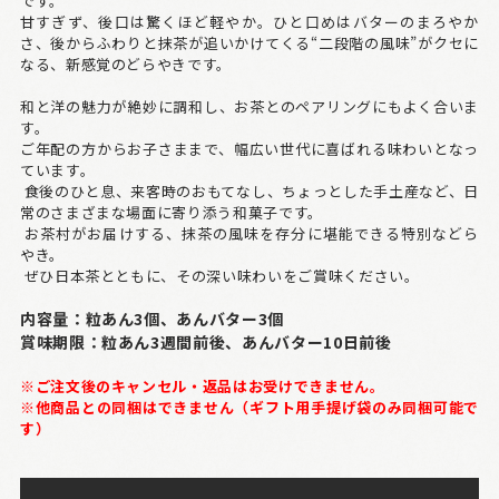
です。
甘すぎず、後口は驚くほど軽やか。ひと口めはバターのまろやか
さ、後からふわりと抹茶が追いかけてくる“二段階の風味”がクセに
なる、新感覚のどらやきです。
和と洋の魅力が絶妙に調和し、お茶とのペアリングにもよく合いま
す。
ご年配の方からお子さままで、幅広い世代に喜ばれる味わいとなっ
ています。
食後のひと息、来客時のおもてなし、ちょっとした手土産など、日
常のさまざまな場面に寄り添う和菓子です。
お茶村がお届けする、抹茶の風味を存分に堪能できる特別などら
やき。
ぜひ日本茶とともに、その深い味わいをご賞味ください。
内容量：粒あん3個、あんバター3個
賞味期限：粒あん3週間前後、あんバター10日前後
※ご注文後のキャンセル・返品はお受けできません。
※他商品との同梱はできません（ギフト用手提げ袋のみ同梱可能で
す）