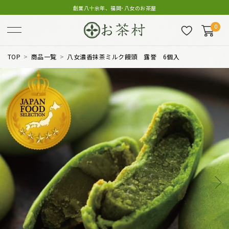
創業八十余年、福岡･八女のお茶屋
0
TOP
商品一覧
八女濃香抹茶ミルク饅頭 露誉 6個入