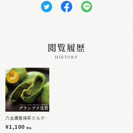
閲覧履歴
HISTORY
八女濃香抹茶ミルク饅頭 露誉 6個入
¥1,100
税込