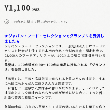
¥1,100
税込
この商品に関する問い合わせは
こちら
★ジャパン・フード・セレクションでグランプリを受賞し
ました★
ジャパン・フード・セレクションとは、一般社団法人日本フードア
ナリスト協会が主催する日本初の食品・食材の審査・認定制度で、
23,000人のフードアナリストが、100以上の項目で評価を行いま
す。
露誉は、100点満点中90～100点の商品に授与される 「グランプ
リ」を受賞しました。
「露誉」は、玉露や高級煎茶で知られる上質な八女の抹茶を、生地
にも餡にもふんだんに練り込んだお饅頭です。
口に含むと、濃厚な八女抹茶の香りが広がります。しっとりとした
抹茶皮とミルク風味のなめらかな餡が絶妙に絡み合い、すっと舌に
馴染む贅沢な和風スイーツです。
創業80余年、八女のお茶屋として抹茶の魅力あふれるお菓子を作り