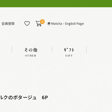
0
会員登録
🌍 Matcha – English Page
その他
ｷﾞﾌﾄ
OTHER
GIFT
ルクのポタージュ 6P