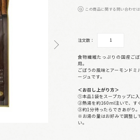
この商品に関する問い合わせ
注文数：
食物繊維たっぷりの国産ごぼ
用。
ごぼうの風味とアーモンドミ
ージュです。
＜お召し上がり方＞
①本品1袋をスープカップに
②熱湯を約160ml注いで、
③約1分待ったらできあがり
※お湯の量はお好みで調整し
い。