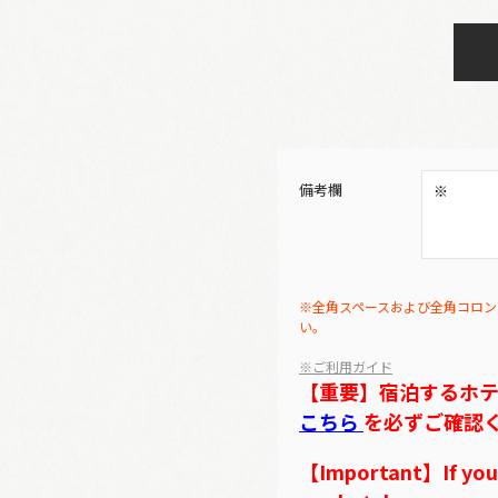
備考欄
※全角スペースおよび全角コロン
い。
※ご利用ガイド
【重要】宿泊するホ
こちら
を必ずご確認
【Important】If you w