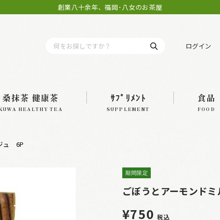
創業八十余年、福岡･八女のお茶屋
ログイン
桑抹茶 健康茶
ｻﾌﾟﾘﾒﾝﾄ
食品
KUWA HEALTHY TEA
SUPPLEMENT
FOOD
ュ 6P
期間限定
ごぼうとアーモンドミ
¥750
税込