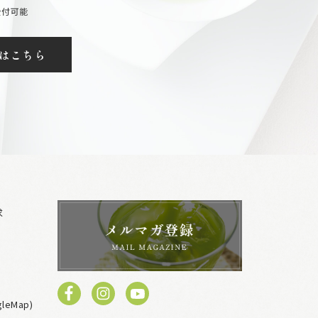
はこちら
求
eMap)