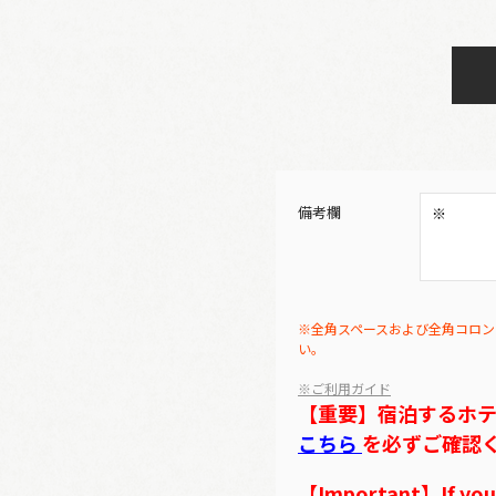
備考欄
※全角スペースおよび全角コロン
い。
※ご利用ガイド
【重要】宿泊するホ
こちら
を必ずご確認
【Important】If you w