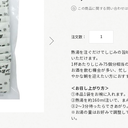
この商品に関する問い合わせ
注文数：
熱湯を注ぐだけでしじみの旨
いただけます。
1杯あたりしじみ75個分相当
お酒を飲む機会が多い、忙し
やかな朝を迎えたい方におす
＜お召し上がり方＞
①本品1袋をお椀に入れます。
②熱湯を約160ml注いで、
③2～3分待ったらできあがり
※お湯の量はお好みで調整し
い。