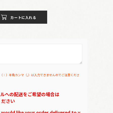
カートに入れる
（：）半角カンマ（,）は入力できませんのでご注意くださ
テルへの配送をご希望の場合は
ください
ould like your order delivered to y