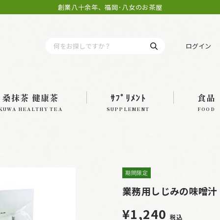
創業八十余年、福岡･八女のお茶屋
ログイン
桑抹茶 健康茶
ｻﾌﾟﾘﾒﾝﾄ
食品
KUWA HEALTHY TEA
SUPPLEMENT
FOOD
期間限定
業務用しじみの味噌汁 
¥1,240
税込