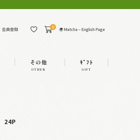
0
会員登録
🌍 Matcha – English Page
その他
ｷﾞﾌﾄ
OTHER
GIFT
24P