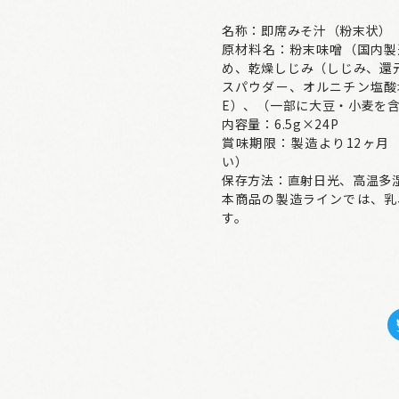
名称：即席みそ汁（粉末状）
原材料名：粉末味噌（国内製
め、乾燥しじみ（しじみ、還
スパウダー、オルニチン塩酸
E）、（一部に大豆・小麦を
内容量：6.5g×24P
賞味期限：製造より12ヶ月
い）
保存方法：直射日光、高温多
本商品の製造ラインでは、乳
す。