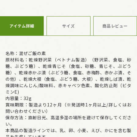
アイテム詳細
サイズ
商品レビュー
名称：混ぜご飯の素
原材料名：乾燥野沢菜（ベトナム製造）（野沢菜、食塩、砂
糖、ぶどう糖）、乾燥青じそ（食塩、砂糖、青じそ、ぶどう
糖）、乾燥赤かぶ漬（ぶどう糖、食塩、赤梅酢、赤かぶ漬、そ
の他）、乾燥大根（食塩、ぶどう糖、大根）、乾燥しば漬、乾
燥調味にんじん/酸味料、赤キャベツ色素、酸化防止剤（ビタ
ミンE)
内容量：32g
賞味期限：製造より12ヶ月（※発送時1ヶ月以上/詳しくはお
問い合わせください）
保存方法：直射日光、高温多湿の場所を避けて保存してくださ
い。
本商品の製造ラインでは、乳、卵、小麦、えび、かにを含む製
品を生産しています。