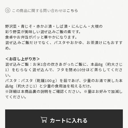
この商品に関する問い合わせは
こちら
野沢菜・青じそ・赤かぶ漬・しば漬・にんじん・大根の
彩り野菜が美味しい混ぜ込みご飯の素です。
食卓やお弁当がパッと華やかになります。
混ぜ込みご飯だけでなく、パスタやおかゆ、お茶漬けにもおすす
め。
＜お召し上がり方＞
混ぜ込みご飯：お米1合の炊きあがったご飯に、本品8g（約大さじ
1）をむらなく混ぜ込んで、フタを閉め10分ほど蒸らしてくださ
い。
パスタ：パスタ（乾麺100ｇ）を茹であげ、少量のお湯で戻した本
品8g（約大さじ1）と少量の食用油を和えるだけ。
※詳細は本商品裏の説明をご確認ください。※量はお好みで加減し
てください。
カートに入れる