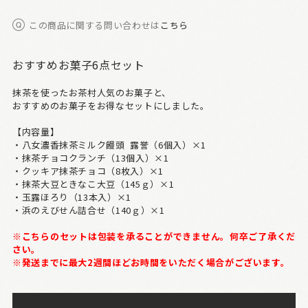
この商品に関する問い合わせは
こちら
おすすめお菓子6点セット
抹茶を使ったお茶村人気のお菓子と、
おすすめのお菓子をお得なセットにしました。
【内容量】
・八女濃香抹茶ミルク饅頭 露誉（6個入）×1
・抹茶チョコクランチ（13個入）×1
・クッキア抹茶チョコ（8枚入）×1
・抹茶大豆ときなこ大豆（145ｇ）×1
・玉露ほろり（13本入）×1
・浜のえびせん詰合せ（140ｇ）×1
※こちらのセットは包装を承ることができません。何卒ご了承くだ
さい。
※発送までに最大2週間ほどお時間をいただく場合がございます。