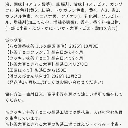
粉、調味料(アミノ酸等)、膨脹剤、甘味料(ステビア、カンゾ
ウ)、着色料(黄5、紅麹、トウガラシ色素、黄4、赤3、青1、
カラメル色素、ベニバナ黄、クチナシ)、乳化剤、ソルビトー
ル、増粘剤(加工でん粉、増粘多糖類)、香料、香辛料抽出物、
(一部に小麦・えび・かに・いか・大豆・ごま・鶏肉を含む)
賞味期限：
【八女濃香抹茶ミルク饅頭 露誉】2026年10月3日
【抹茶チョコクランチ】製造日から4ヶ月
【クッキア抹茶チョコ】製造日より9ヶ月
【抹茶大豆ときなこ大豆】製造日より270日
【玉露ほろり】製造日から150日
【浜のえびせん詰合せ】2026年11月2日
（発送時1ヶ月以上/詳しくはお問い合わせください）
保存方法：直射日光、高温多湿を避けて涼しい場所で保存して
ください。
※クッキア抹茶チョコの製造工場では落花生、えびを含む製品
を生産しています。
※抹茶大豆ときなこ大豆の製造工場ではえび・くるみ・小麦・