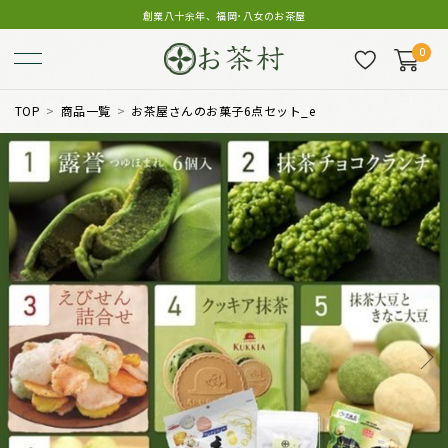
創業八十余年、福岡･八女のお茶屋
0
TOP
商品一覧
お茶屋さんのお菓子6点セット_e