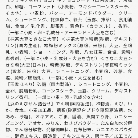
【クッキア抹茶チョコ】準チョコレート（国内製造）、液卵
白、砂糖、ゴーフレット（小麦粉、ワキシーコーンスターチ、
その他）、小麦粉、バター、アーモンドパウダー、 クリー
ム、ショートニング、乾燥卵白、緑茶（玉露、抹茶）、食用油
脂、食塩／ 乳化剤、膨張剤、着色料（カラメル）、香料、
（一部に小麦・卵・乳成分・アーモンド・大豆を含む）
【抹茶大豆ときなこ大豆】＜抹茶大豆＞粉糖(砂糖、デキスト
リン)(国内生産)、寒梅粉ミックス(澱粉、米粉)、大豆、全粉
乳、小麦粉、ショートニング、砂糖、八女抹茶、食塩、澱粉/
膨張剤、(一部に小麦・乳成分・大豆を含む）＜きなこ大豆＞
きな粉(大豆(日本))、粉糖(砂糖、デキストリン)寒梅粉ミック
ス(澱粉、米粉）大豆、ショートニング、小麦粉、砂糖、食
塩、澱粉／膨脹剤、（一部に小麦・大豆を含む）
【玉露ほろり】砂糖（国内製造）、ショートニング、小麦粉、
全卵、脱脂粉乳、コーンスターチ、玉露、クリーム、デキスト
リン／香料、（一部に小麦・卵・乳成分を含む）
【浜のえびせん詰合せ】でん粉(国内製造)、植物油、えび、い
か、食塩、小麦加工品、糖類(砂糖混合ブドウ糖果糖液糖、水
あめ、砂糖)、オキアミ、ごま、醤油、魚肉すり身、カニシー
ズニング、アオサ、みりん、わさびパウダー、たん白加水分解
物、でん粉分解物、発酵調味料、昆布粉末、カニエキスパウダ
ー、酵母エキス、醸造酢、チキンエキス、唐辛子／加工でん