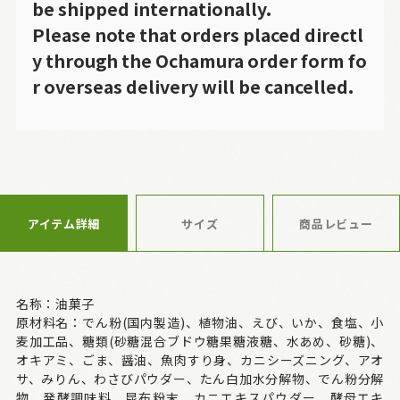
be shipped internationally.
Please note that orders placed directl
y through the Ochamura order form fo
r overseas delivery will be cancelled.
アイテム詳細
サイズ
商品レビュー
名称：油菓子
原材料名：でん粉(国内製造)、植物油、えび、いか、食塩、小
麦加工品、糖類(砂糖混合ブドウ糖果糖液糖、水あめ、砂糖)、
オキアミ、ごま、醤油、魚肉すり身、カニシーズニング、アオ
サ、みりん、わさびパウダー、たん白加水分解物、でん粉分解
物、発酵調味料、昆布粉末、カニエキスパウダー、酵母エキ