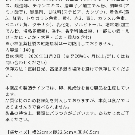
ス、醸造酢、チキンエキス、唐辛子／加工でん粉、調味料(ア
ミノ酸等)、膨脹剤、甘味料(ステビア、カンゾウ)、着色料(黄
5、紅麹、トウガラシ色素、黄4、赤3、青1、カラメル色素、
ベニバナ黄、クチナシ)、乳化剤、ソルビトール、増粘剤(加工
でん粉、増粘多糖類)、香料、香辛料抽出物、(一部に小麦・え
び・かに・いか・大豆・ごま・鶏肉を含む)
※小林製薬社製の紅麹原料は一切使用しておりません。
内容量：140ｇ
賞味期限：2026年11月2日（※発送時1ヶ月以上/詳しくはお
問い合わせください）
保存方法：直射日光、高温多湿の場所を避けて保存してくださ
い。
本商品の製造ラインでは、卵、乳成分を含む製品を生産してい
ます。
品質保持のため乾燥剤を封入しておりますが、本剤は食品では
ありませんので食べられません。
製品の特性上、種類にバラつきがございます。あらかじめご了
承ください。
【袋サイズ】横22cm×縦32.5cm×厚さ6.5cm