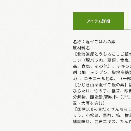
アイテム詳細
名称：混ぜごはんの素
原材料名：
【北海道産とうもろこしご飯
コン（豚バラ肉、糖類、食塩
品、食塩、その他）、チキン
剤（加工デンプン、増粘多糖類
a）、コチニール色素、（一
【ひじき山菜混ぜご飯の素】
ひらたけ、竹の子、椎茸、砂
分解物、醸造酢/調味料（アミ
麦・大豆を含む）
【国産100％具だくさんち
ょう、小松菜、黒酢、筍、椎
酵調味料、昆布エキス、たん