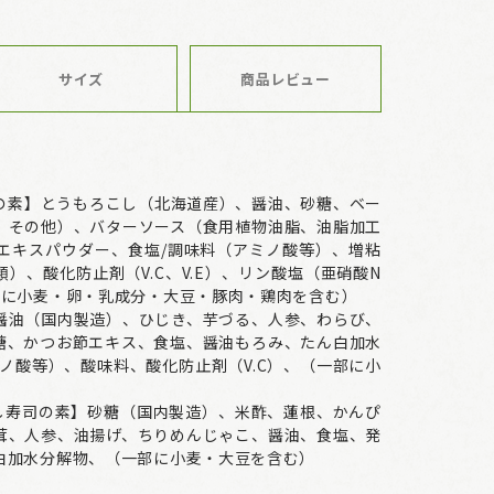
サイズ
商品レビュー
の素】とうもろこし（北海道産）、醤油、砂糖、ベー
、その他）、バターソース（食用植物油脂、油脂加工
エキスパウダー、食塩/調味料（アミノ酸等）、増粘
）、酸化防止剤（V.C、V.E）、リン酸塩（亜硝酸N
部に小麦・卵・乳成分・大豆・豚肉・鶏肉を含む）
醤油（国内製造）、ひじき、芋づる、人参、わらび、
糖、かつお節エキス、食塩、醤油もろみ、たん白加水
ノ酸等）、酸味料、酸化防止剤（V.C）、（一部に小
らし寿司の素】砂糖（国内製造）、米酢、蓮根、かんぴ
茸、人参、油揚げ、ちりめんじゃこ、醤油、食塩、発
白加水分解物、（一部に小麦・大豆を含む）