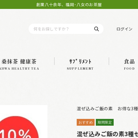
創業八十余年、福岡･八女のお茶屋
ログイン
桑抹茶 健康茶
ｻﾌﾟﾘﾒﾝﾄ
食品
KUWA HEALTHY TEA
SUPPLEMENT
FOOD
混ぜ込みご飯の素 お得な3種
おすすめ
期間限定
混ぜ込みご飯の素3種