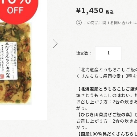
¥1,450
税込
この商品に関する問い合わせ
注文数：
「北海道産とうもろこしご飯
くさんちらし寿司の素」3種
【北海道産とうもろこしご飯
焼きとうもろこしの味わい。
お召し上がり方：2合の炊き
がり。
【ひじき山菜混ぜご飯の素】
お召し上がり方：2合の炊き
がり。
【国産100％具だくさんちら