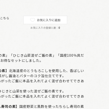
は
こちら
お気に入りに追加
お気に入りの登録人数：
0
の素」「ひじき山菜混ぜご飯の素」「国産100％具だ
をお得なセットにしました。
の素】
北海道産のとうもろこしを使用した、香ばしい
焦がし醤油とバターのコク旨仕立てです。
あがったご飯に本品を入れてよく混ぜ合わせてできあ
ひじきと山菜を使った混ぜご飯の素です。
あがったご飯に本品を入れてよく混ぜ合わせてできあ
し寿司の素】
国産野菜と黒酢を使ったちらし寿司の素