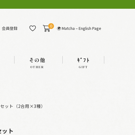
0
会員登録
🌍 Matcha – English Page
その他
ｷﾞﾌﾄ
OTHER
GIFT
セット（2合用×3種）
セット