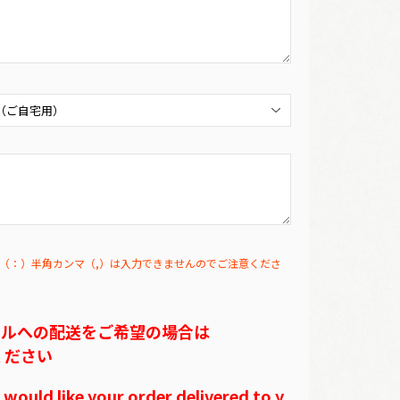
（：）半角カンマ（,）は入力できませんのでご注意くださ
テルへの配送をご希望の場合は
ください
ould like your order delivered to y