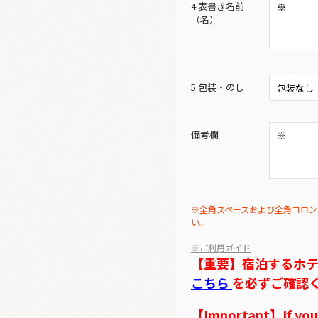
4.表書き名前
（名）
5.包装・のし
備考欄
※全角スペースおよび全角コロン
い。
※ご利用ガイド
【重要】宿泊するホ
こちら
を必ずご確認
【Important】If you w