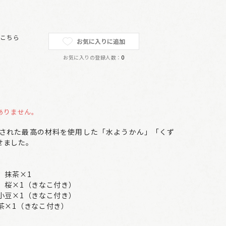
は
こちら
お気に入りに追加
お気に入りの登録人数：
0
ありません。
された最高の材料を使用した「水ようかん」「くず
せました。
、抹茶×1
、桜×1（きなこ付き）
小豆×1（きなこ付き）
茶×1（きなこ付き）