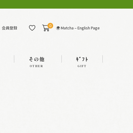
0
会員登録
🌍 Matcha – English Page
その他
ｷﾞﾌﾄ
OTHER
GIFT