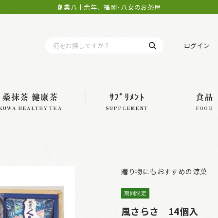
創業八十余年、福岡･八女のお茶屋
ログイン
桑抹茶 健康茶
ｻﾌﾟﾘﾒﾝﾄ
食品
KUWA HEALTHY TEA
SUPPLEMENT
FOOD
贈り物にもおすすめの涼菓
期間限定
風さらさ 14個入