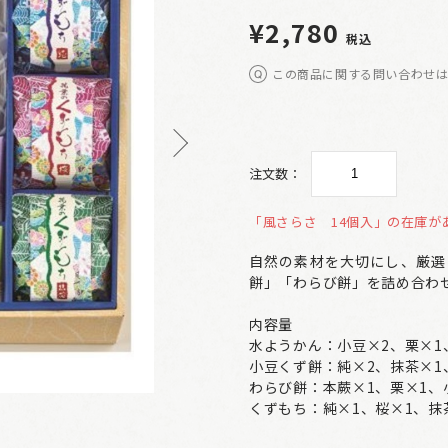
¥2,780
税込
この商品に関する問い合わせ
注文数：
「風さらさ 14個入」の在庫が
自然の素材を大切にし、厳選
餅」「わらび餅」を詰め合わ
内容量
水ようかん：小豆×2、栗×1
小豆くず餅：純×2、抹茶×1
わらび餅：本蕨×1、栗×1、
くずもち：純×1、桜×1、抹