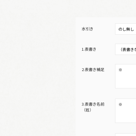
水引き
1.表書き
2.表書き補足
3.表書き名前
（姓）