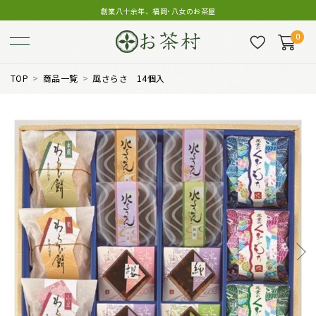
創業八十余年、福岡･八女のお茶屋
0
TOP
商品一覧
風さらさ 14個入