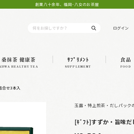
創業八十余年、福岡･八女のお茶屋
ログイン
桑抹茶 健康茶
ｻﾌﾟﾘﾒﾝﾄ
食品
KUWA HEALTHY TEA
SUPPLEMENT
FOOD
詰合せ3本入
玉露・特上煎茶・だしパック
[ｷﾞﾌﾄ]すずか・旨