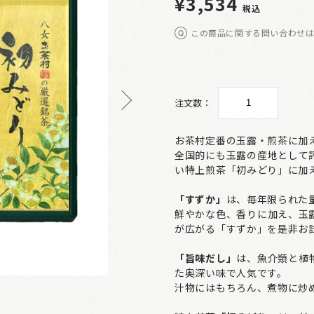
¥3,534
税込
この商品に関する問い合わせ
注文数：
お茶村定番の玉露・煎茶に加
全国的にも玉露の産地として
い特上煎茶「初みどり」に加
「すずか」
は、毎年限られた
鮮やかな色、香りに加え、玉
が広がる「すずか」を是非お
「旨味だし」
は、魚介類と植
た奥深い味で人気です。
汁物にはもちろん、煮物に炒