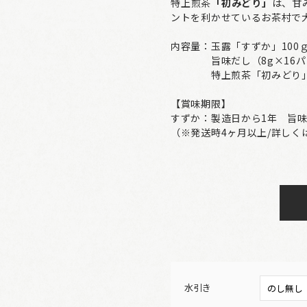
特上煎茶
「初みどり」
は、甘
ントを利かせているお茶村で
内容量：玉露「すずか」100
旨味だし（8g×16パ
特上煎茶「初みどり」1
【賞味期限】
すずか：製造日から1年 旨
（※発送時4ヶ月以上/詳しく
水引き