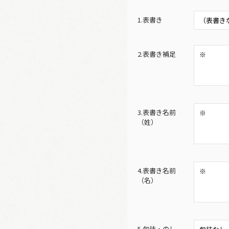
1.表書き
2.表書き補足
3.表書き名前
（姓）
4.表書き名前
（名）
5.包装・のし