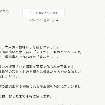
は
こちら
お気に入りに追加
お気に入りの登録人数：
0
え、大人気の旨味だしを詰合せました。
評価の高い八女玉露の「すずか」、味のバランスの良
え、厳選素材で作られた「旨味だし」。
量のみ収穫される貴重な茶葉で作られた玉露です。
露独特の旨みと甘みを豊かに備えたまろやかな味わい
試しください。
物の厳選素材６種類に八女産玉露を絶妙にブレンドし
め物、おせちまで手軽に使えます。