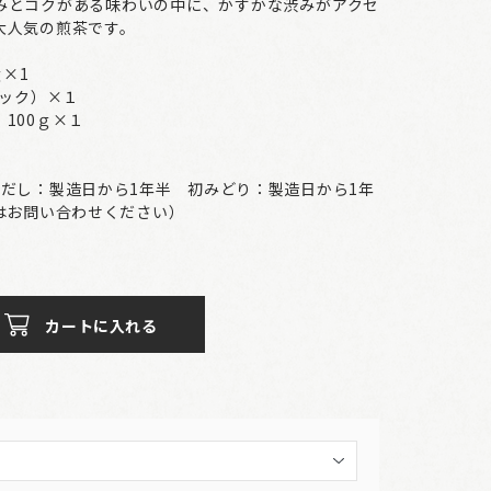
みとコクがある味わいの中に、かすかな渋みがアクセ
大人気の煎茶です。
ｇ×1
ック）×１
00ｇ×１
味だし：製造日から1年半 初みどり：製造日から1年
はお問い合わせください）
カートに入れる