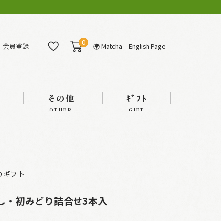
0
会員登録
🌍 Matcha – English Page
その他
ｷﾞﾌﾄ
OTHER
GIFT
のギフト
味だし・初みどり詰合せ3本入