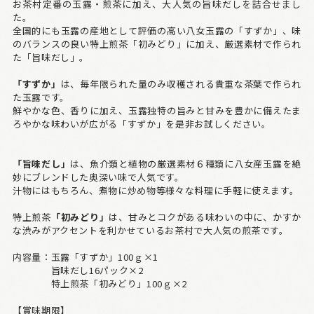
お茶村定番の玉露・煎茶に加え、大人気の旨味だしを詰合せまし
た。
全国的にも玉露の産地として評価の高い八女玉露の「すずか」、味
のバランスの良い特上煎茶「初みどり」に加え、厳選素材で作られ
た「旨味だし」。
「すずか」
は、毎年限られた量のみ収穫される貴重な茶葉で作られ
た玉露です。
鮮やかな色、香りに加え、玉露独特の旨みと甘みを豊かに備えたま
ろやかな味わいが広がる「すずか」を是非お試しください。
「旨味だし」
は、魚介類と植物の厳選素材６種類に八女産玉露を絶
妙にブレンドした奥深い味で人気です。
汁物にはもちろん、煮物に炒め物等様々な料理に手軽に使えます。
特上煎茶
「初みどり」
は、甘みとコクがある味わいの中に、かすか
な渋みがアクセントを利かせているお茶村で大人気の煎茶です。
内容量：玉露「すずか」100ｇ×1
旨味だし16パック×2
特上煎茶「初みどり」100ｇ×2
【賞味期限】