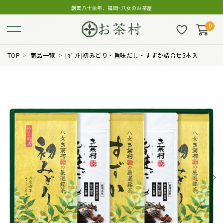
創業八十余年、福岡･八女のお茶屋
0
TOP
商品一覧
[ｷﾞﾌﾄ]初みどり・旨味だし・すずか詰合せ5本入