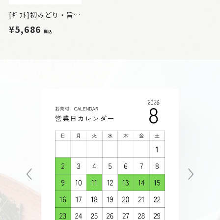
[ｷﾞﾌﾄ]初みどり・旨味だし・すずか詰合せ5本入
¥5,686
税込