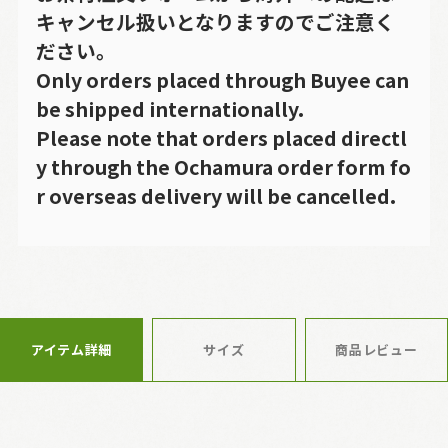
キャンセル扱いとなりますのでご注意く
ださい。
Only orders placed through Buyee can
be shipped internationally.
Please note that orders placed directl
y through the Ochamura order form fo
r overseas delivery will be cancelled.
アイテム詳細
サイズ
商品レビュー