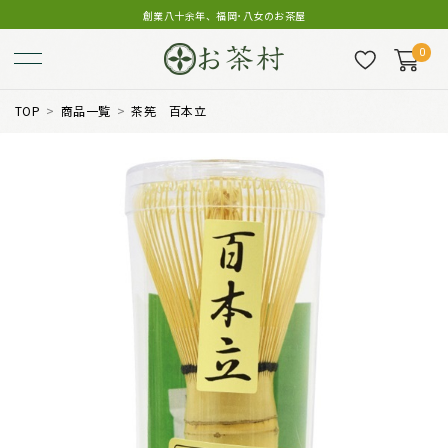
創業八十余年、福岡･八女のお茶屋
0
TOP
商品一覧
茶筅 百本立