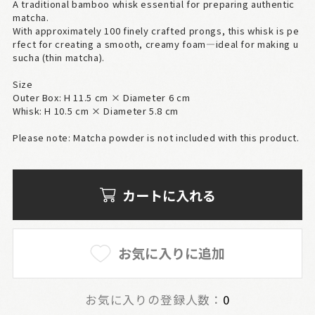
A traditional bamboo whisk essential for preparing authentic
matcha.
With approximately 100 finely crafted prongs, this whisk is pe
rfect for creating a smooth, creamy foam—ideal for making u
sucha (thin matcha).
Size
Outer Box: H 11.5 cm × Diameter 6 cm
Whisk: H 10.5 cm × Diameter 5.8 cm
Please note: Matcha powder is not included with this product.
カートに入れる
お気に入りに追加
お気に入りの登録人数：
0