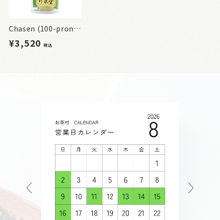
Chasen (100-prong bamboo tea whisk)
¥3,520
税込