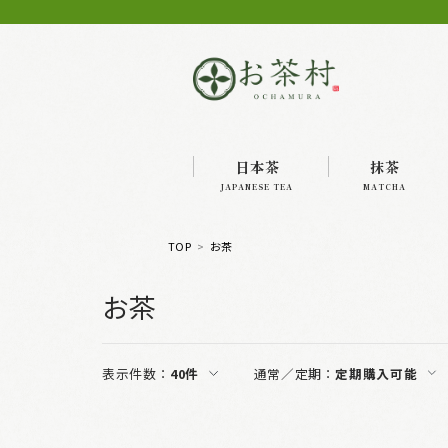
日本茶
抹茶
JAPANESE TEA
MATCHA
TOP
お茶
お茶
表示件数：
40件
通常／定期：
定期購入可能