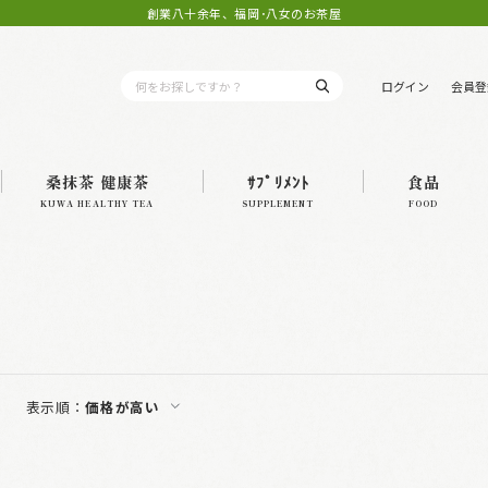
創業八十余年、福岡･八女のお茶屋
ログイン
会員登
桑抹茶 健康茶
ｻﾌﾟﾘﾒﾝﾄ
食品
KUWA HEALTHY TEA
SUPPLEMENT
FOOD
表示順：
価格が高い