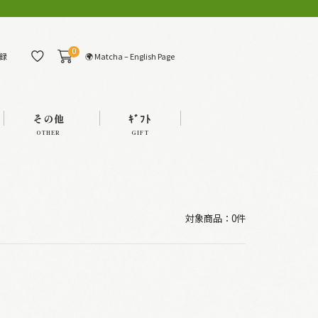
0
🌍 Matcha – English Page
録
その他
ｷﾞﾌﾄ
OTHER
GIFT
対象商品：0件