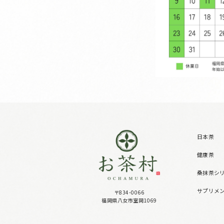
日本茶
健康茶
桑抹茶シ
サプリメ
〒834-0066
福岡県八女市室岡1069