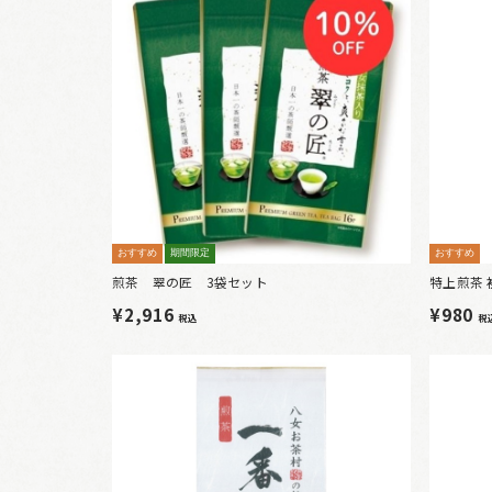
おすすめ
期間限定
おすすめ
煎茶 翠の匠 3袋セット
特上煎茶 
¥2,916
¥980
税込
税