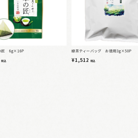
匠 6g×16P
緑茶ティーバッグ お徳用3g×50P
0
¥1,512
税込
税込