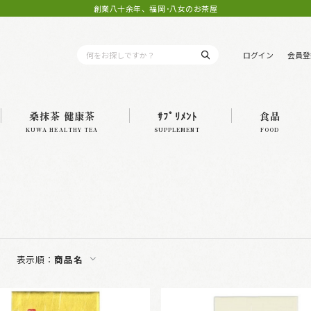
創業八十余年、福岡･八女のお茶屋
ログイン
会員登
桑抹茶 健康茶
ｻﾌﾟﾘﾒﾝﾄ
食品
KUWA HEALTHY TEA
SUPPLEMENT
FOOD
表示順：
商品名