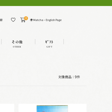
0
🌍 Matcha – English Page
録
その他
ｷﾞﾌﾄ
OTHER
GIFT
対象商品：
9件