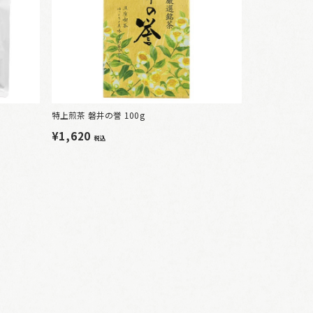
特上煎茶 磐井の誉 100g
¥1,620
税込