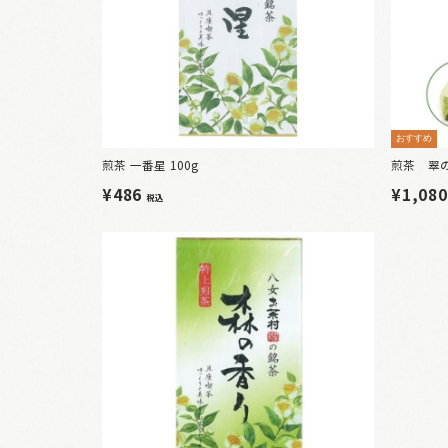
おすすめ
煎茶 一番星 100g
煎茶 翠の
¥486
¥1,08
税込