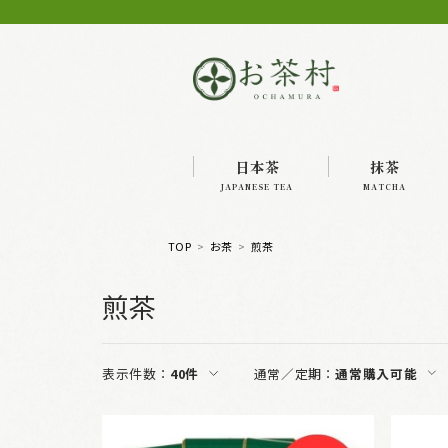
日本茶
抹茶
JAPANESE TEA
MATCHA
TOP
お茶
煎茶
煎茶
表示件数：
40件
通常／定期：
通常購入可能