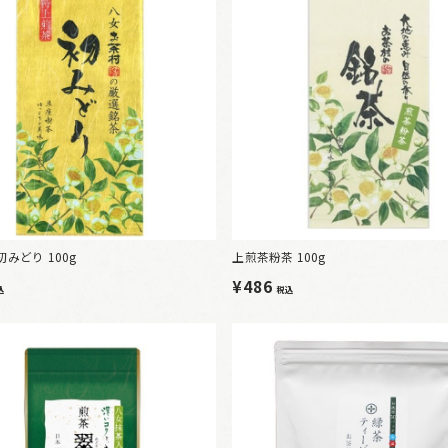
初みどり 100g
上煎茶粉茶 100g
¥486
込
税込