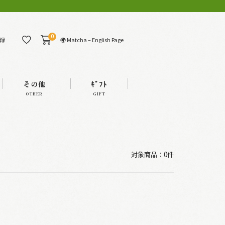
0
🌍 Matcha – English Page
録
その他
ｷﾞﾌﾄ
OTHER
GIFT
対象商品：0件