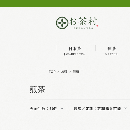
日本茶
抹茶
JAPANESE TEA
MATCHA
TOP
お茶
煎茶
煎茶
表示件数：
60件
通常／定期：
定期購入可能