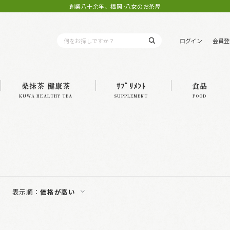
創業八十余年、福岡･八女のお茶屋
ログイン
会員登
桑抹茶 健康茶
ｻﾌﾟﾘﾒﾝﾄ
食品
KUWA HEALTHY TEA
SUPPLEMENT
FOOD
表示順：
価格が高い