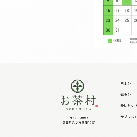
日本茶
健康茶
桑抹茶シ
サプリメ
〒834-0066
福岡県八女市室岡1069