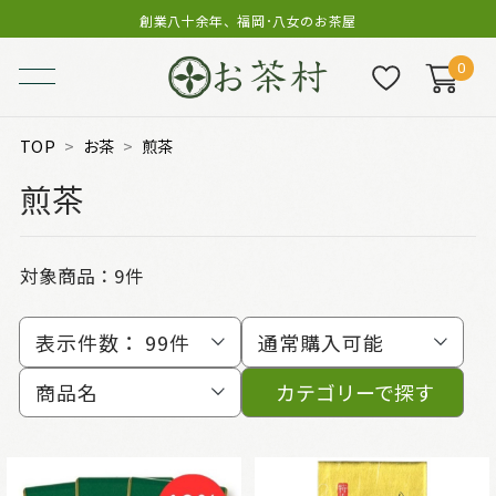
創業八十余年、福岡･八女のお茶屋
0
TOP
お茶
煎茶
煎茶
対象商品：
9件
表示件数：
99件
通常購入可能
商品名
カテゴリーで探す