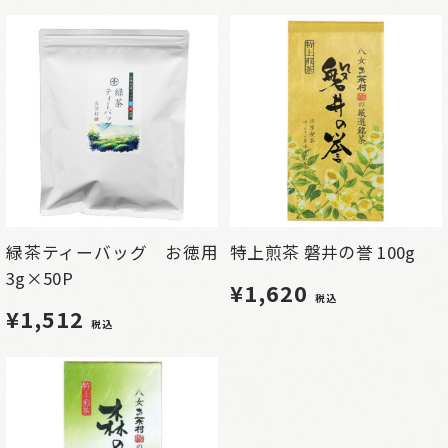
緑茶ティーバッグ お徳用
特上煎茶 磐井の誉 100g
3g×50P
¥1,620
税込
¥1,512
税込