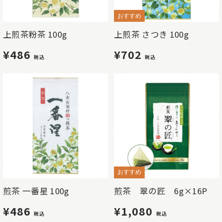
おすすめ
上煎茶粉茶 100g
上煎茶 さつき 100g
¥486
¥702
税込
税込
おすすめ
煎茶 一番星 100g
煎茶 翠の匠 6g×16P
¥486
¥1,080
税込
税込