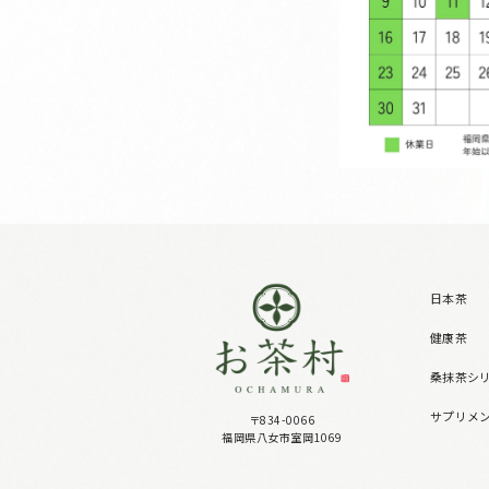
日本茶
健康茶
桑抹茶シ
サプリメ
〒834-0066
福岡県八女市室岡1069