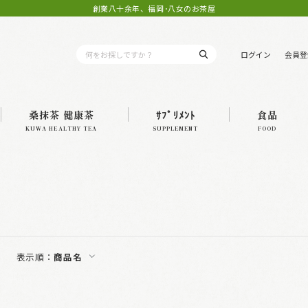
創業八十余年、福岡･八女のお茶屋
ログイン
会員登
桑抹茶 健康茶
ｻﾌﾟﾘﾒﾝﾄ
食品
KUWA HEALTHY TEA
SUPPLEMENT
FOOD
表示順：
商品名