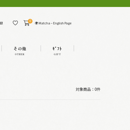
0
🌍 Matcha – English Page
録
その他
ｷﾞﾌﾄ
OTHER
GIFT
対象商品：0件