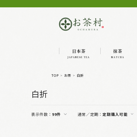
日本茶
抹茶
JAPANESE TEA
MATCHA
TOP
お茶
白折
白折
表示件数：
99件
通常／定期：
定期購入可能