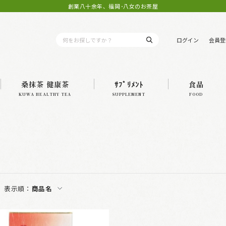
創業八十余年、福岡･八女のお茶屋
ログイン
会員登
桑抹茶 健康茶
ｻﾌﾟﾘﾒﾝﾄ
食品
KUWA HEALTHY TEA
SUPPLEMENT
FOOD
表示順：
商品名