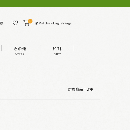
0
🌍 Matcha – English Page
録
その他
ｷﾞﾌﾄ
OTHER
GIFT
対象商品：
2件