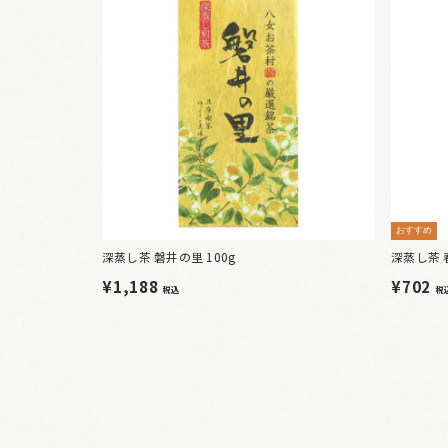
おすすめ
深蒸し茶 磐井の里 100g
深蒸し茶 
¥1,188
¥702
税込
税