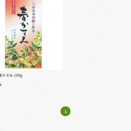
春かすみ 100g
込
1